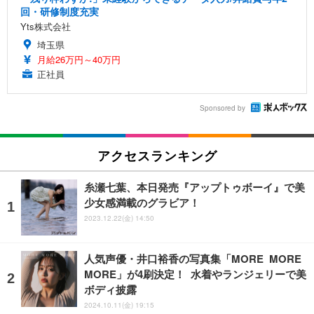
回・研修制度充実
Yts株式会社
埼玉県
月給26万円～40万円
正社員
Sponsored by
アクセスランキング
糸瀬七葉、本日発売『アップトゥボーイ』で美
少女感満載のグラビア！
2023.12.22(金) 14:50
人気声優・井口裕香の写真集「MORE MORE
MORE」が4刷決定！ 水着やランジェリーで美
ボディ披露
2024.10.11(金) 19:15