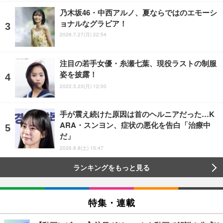
乃木坂46・中西アルノ、夏ならではのエモーシ
ョナルなグラビア！
2026.7.27(月) 22:54
注目の若手女優・糸瀬七葉、現役ラストの制服
姿を披露！
2022.5.23(月) 12:00
手が震え続けた原因は首のヘルニアだった…K
ARA・スンヨン、症状の悪化を告白「治療中
だ」
2026.8.8(土) 15:47
ランキングをもっと見る
特集・連載