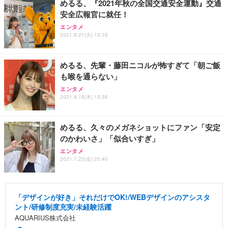
めるる、『2021年秋の全国交通安全運動』交通
安全広報官に就任！
エンタメ
2021.9.21(火) 15:33
めるる、先輩・藤田ニコルが怖すぎて「朝ご飯
も喉を通らない」
エンタメ
2021.8.19(木) 15:58
めるる、久々のメガネショットにファン「安定
のかわいさ」「似合いすぎ」
エンタメ
2021.7.23(金) 20:40
「デザインが好き」それだけでOK!/WEBデザインのアシスタ
ント/研修制度充実/未経験活躍
AQUARIUS株式会社