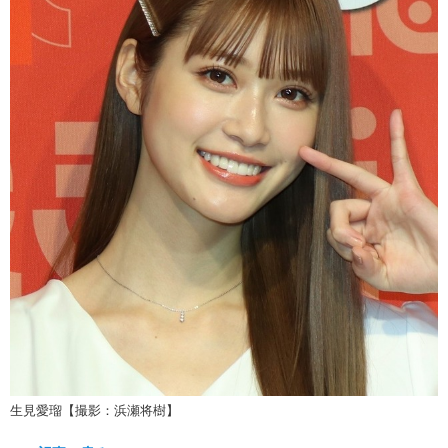
生見愛瑠【撮影：浜瀬将樹】