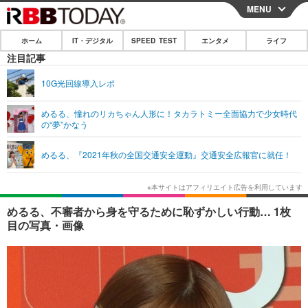
MENU
CLOSE
ホーム
IT・デジタル
SPEED TEST
エンタメ
ライフ
ホーム
注目記事
IT・デジタル
10G光回線導入レポ
IT・デジタルTOP
スマートフォン
SPEED TEST
めるる、憧れのリカちゃん人形に！タカラトミー全面協力で少女時代
の“夢”かなう
ネタ
ガジェット・ツール
エンタメ
めるる、『2021年秋の全国交通安全運動』交通安全広報官に就任！
ショッピング
その他
エンタメTOP
映画・ドラマ
ライフ
韓流・K-POP
韓国・芸能
ライフTOP
グルメ
リリース一覧
めるる、不審者から身を守るために恥ずかしい行動… 1枚
音楽
スポーツ
ペット
ショッピング
目の写真・画像
プッシュ通知の停止方法
グラビア
ブログ
その他
ショッピング
その他