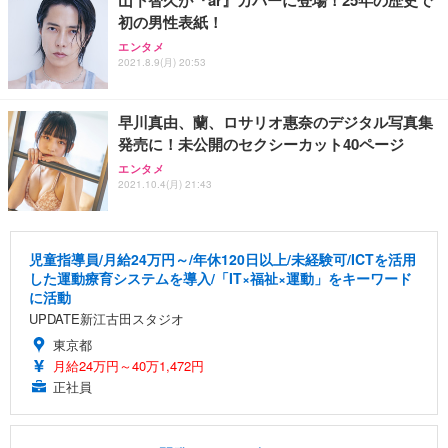
初の男性表紙！
エンタメ
2021.8.9(月) 20:53
早川真由、蘭、ロサリオ惠奈のデジタル写真集
発売に！未公開のセクシーカット40ページ
エンタメ
2021.10.4(月) 21:43
児童指導員/月給24万円～/年休120日以上/未経験可/ICTを活用
した運動療育システムを導入/「IT×福祉×運動」をキーワード
に活動
UPDATE新江古田スタジオ
東京都
月給24万円～40万1,472円
正社員