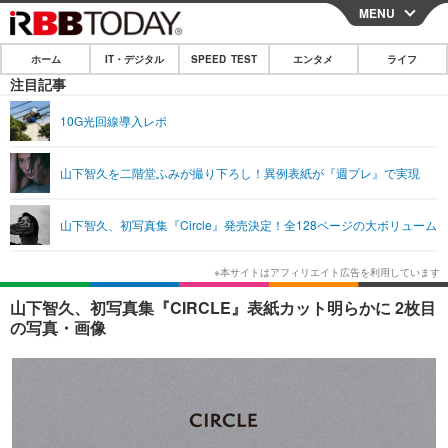
MENU
CLOSE
ホーム
IT・デジタル
SPEED TEST
エンタメ
ライフ
ホーム
注目記事
IT・デジタル
10G光回線導入レポ
IT・デジタルTOP
スマートフォン
SPEED TEST
山下智久を二階堂ふみが撮り下ろし！異例表紙が『週プレ』で実現
ネタ
ガジェット・ツール
エンタメ
山下智久、初写真集『Circle』発売決定！全128ページの大ボリューム
ショッピング
その他
エンタメTOP
映画・ドラマ
ライフ
韓流・K-POP
韓国・芸能
ライフTOP
グルメ
リリース一覧
山下智久、初写真集『CIRCLE』表紙カット明らかに 2枚目
音楽
スポーツ
ペット
ショッピング
の写真・画像
プッシュ通知の停止方法
グラビア
ブログ
その他
ショッピング
その他