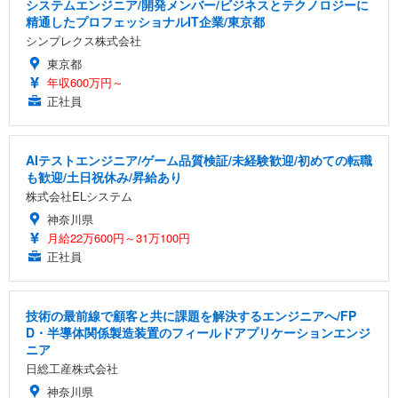
システムエンジニア/開発メンバー/ビジネスとテクノロジーに
精通したプロフェッショナルIT企業/東京都
シンプレクス株式会社
東京都
年収600万円～
正社員
AIテストエンジニア/ゲーム品質検証/未経験歓迎/初めての転職
も歓迎/土日祝休み/昇給あり
株式会社ELシステム
神奈川県
月給22万600円～31万100円
正社員
技術の最前線で顧客と共に課題を解決するエンジニアへ/FP
D・半導体関係製造装置のフィールドアプリケーションエンジ
ニア
日総工産株式会社
神奈川県