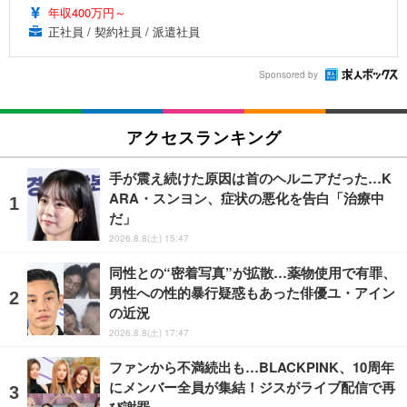
年収400万円～
正社員 / 契約社員 / 派遣社員
Sponsored by
アクセスランキング
手が震え続けた原因は首のヘルニアだった…K
ARA・スンヨン、症状の悪化を告白「治療中
だ」
2026.8.8(土) 15:47
同性との“密着写真”が拡散…薬物使用で有罪、
男性への性的暴行疑惑もあった俳優ユ・アイン
の近況
2026.8.8(土) 17:47
ファンから不満続出も…BLACKPINK、10周年
にメンバー全員が集結！ジスがライブ配信で再
び謝罪