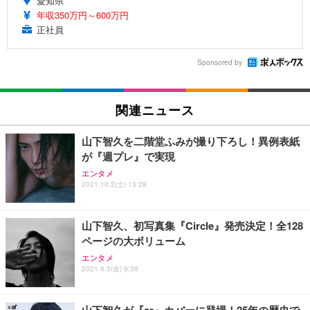
愛知県
年収350万円～600万円
正社員
Sponsored by
関連ニュース
山下智久を二階堂ふみが撮り下ろし！異例表紙
が『週プレ』で実現
エンタメ
2021.10.2(土) 13:28
山下智久、初写真集『Circle』発売決定！全128
ページの大ボリューム
エンタメ
2021.9.3(金) 9:39
山下智久が『ar』カバーに登場！25年の歴史で