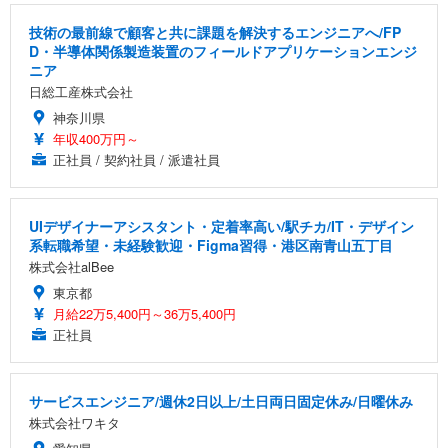
技術の最前線で顧客と共に課題を解決するエンジニアへ/FP
D・半導体関係製造装置のフィールドアプリケーションエンジ
ニア
日総工産株式会社
神奈川県
年収400万円～
正社員 / 契約社員 / 派遣社員
UIデザイナーアシスタント・定着率高い/駅チカ/IT・デザイン
系転職希望・未経験歓迎・Figma習得・港区南青山五丁目
株式会社alBee
東京都
月給22万5,400円～36万5,400円
正社員
サービスエンジニア/週休2日以上/土日両日固定休み/日曜休み
株式会社ワキタ