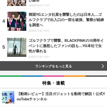
2026.8.8(土) 17:47
韓国YGエンタ社屋を襲撃したのは日本人…ゴ
ルフクラブで出入口の一部を破損、警察が経緯
を調査へ
2026.8.7(金) 18:47
ゴルフクラブで襲撃、BLACKPINKの10周年イ
ベントに激怒したファンの説も…YG本社で女
性が暴れる
2026.8.7(金) 10:47
ランキングをもっと見る
特集・連載
【動画レビュー】注目ガジェットを動画で解説！公式Y
ouTubeチャンネル