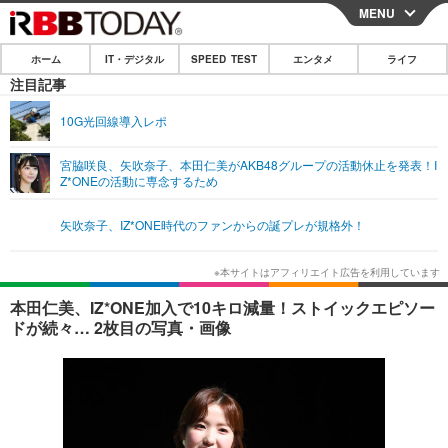
MENU
CLOSE
ホーム
IT・デジタル
SPEED TEST
エンタメ
ライフ
ホーム
注目記事
IT・デジタル
10G光回線導入レポ
IT・デジタルTOP
スマートフォン
SPEED TEST
宮脇咲良、矢吹奈子、本田仁美がAKB48グループの活動休止を発表！I
Z*ONEの活動に専念するため
ネタ
ガジェット・ツール
エンタメ
矢吹奈子、IZ*ONE時代のファンからの誕プレが規格外！
ショッピング
その他
エンタメTOP
映画・ドラマ
ライフ
韓流・K-POP
韓国・芸能
ライフTOP
グルメ
リリース一覧
本田仁美、IZ*ONE加入で10キロ減量！ストイックエピソー
音楽
スポーツ
ペット
ショッピング
ドが続々… 2枚目の写真・画像
プッシュ通知の停止方法
グラビア
ブログ
その他
ショッピング
その他