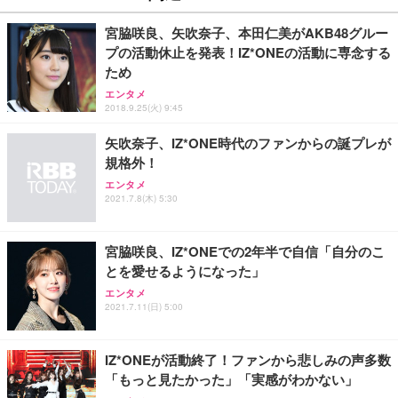
宮脇咲良、矢吹奈子、本田仁美がAKB48グルー
プの活動休止を発表！IZ*ONEの活動に専念する
ため
エンタメ
2018.9.25(火) 9:45
矢吹奈子、IZ*ONE時代のファンからの誕プレが
規格外！
エンタメ
2021.7.8(木) 5:30
宮脇咲良、IZ*ONEでの2年半で自信「自分のこ
とを愛せるようになった」
エンタメ
2021.7.11(日) 5:00
IZ*ONEが活動終了！ファンから悲しみの声多数
「もっと見たかった」「実感がわかない」