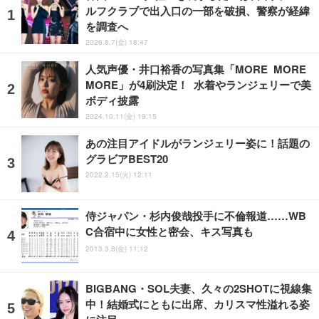
ルフクラブで出入口の一部を破損、警察が経緯
を調査へ
2026.8.7(金) 18:47
人気声優・井口裕香の写真集「MORE MORE
MORE」が4刷決定！ 水着やランジェリーで美
ボディ披露
2024.10.11(金) 19:15
あの注目アイドルがランジェリー姿に！話題の
グラビアBEST20
2022.2.15(火) 12:11
侍ジャパン・杉内俊哉投手に不倫報道……WB
C合宿中に女性と密会、キス写真も
2013.3.8(金) 11:12
BIGBANG・SOL夫妻、久々の2SHOTに視線集
中！結婚式にともに出席、カリスマ性溢れる姿