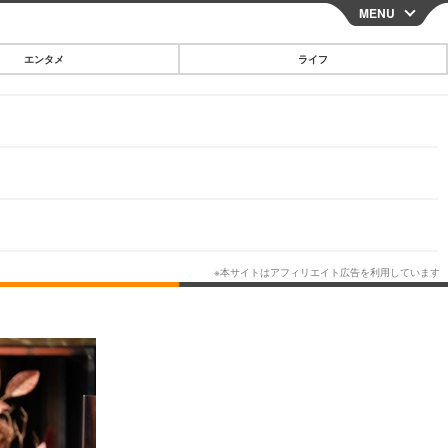
MENU
CLOSE
エンタメ
ライフ
スマートフォン
ガジェット・ツール
その他
映画・ドラマ
韓国・芸能
グルメ
スポーツ
ショッピング
ブログ
その他