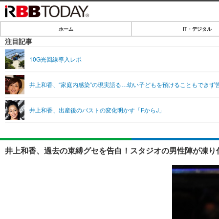
ホーム
IT・デジタル
ホーム
注目記事
IT・デジタル
10G光回線導入レポ
IT・デジタルTOP
SPEED TEST
井上和香、“家庭内感染”の現実語る…幼い子どもを預けることもできず
ネタ
エンタメ
井上和香、出産後のバストの変化明かす「FからJ」
ショッピング
エンタメTOP
ライフ
韓流・K-POP
ライフTOP
リリース一覧
井上和香、過去の束縛グセを告白！スタジオの男性陣が凍り付
音楽
ペット
プッシュ通知の停止方法
グラビア
その他
ショッピング