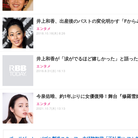
井上和香、出産後のバストの変化明かす「Fから
エンタメ
2018.10.18(木) 8:26
井上和香が「涙がでるほど嬉しかった」と語った
エンタメ
2016.8.31(水) 16:13
今泉佑唯、約1年ぶりに女優復帰！舞台『修羅雪
エンタメ
2021.10.7(木) 13:13