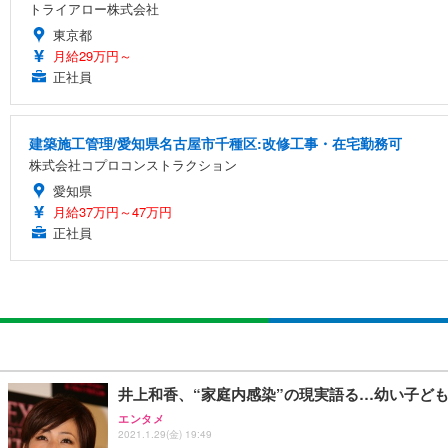
トライアロー株式会社
東京都
月給29万円～
正社員
建築施工管理/愛知県名古屋市千種区:改修工事・在宅勤務可
株式会社コプロコンストラクション
愛知県
月給37万円～47万円
正社員
井上和香、“家庭内感染”の現実語る…幼い子ど
エンタメ
2021.1.29(金) 19:49