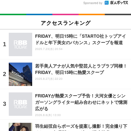
Sponsored by
アクセスランキング
FRIDAY、明日15時に「STARTO社トップアイ
ドルと年下美女のバカンス」スクープを報道
2025.7.23(水) 20:54
若手美人アナが人気中堅芸人とラブラブ同棲！
FRIDAY、明日15時に熱愛スクープ
2025.8.27(水) 22:20
FRIDAYが熱愛スクープ予告！大河女優とシン
ガーソングライター組み合わせにネットで憶測
広がる
2026.8.6(木) 13:00
羽生結弦自らポーズを提案し撮影！完全撮り下