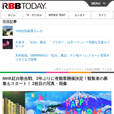
MENU
CLOSE
ホーム
IT・デジタル
SPEED TEST
エンタメ
ライフ
ホーム
注目記事
IT・デジタル
10G光回線導入レポ
IT・デジタルTOP
スマートフォン
SPEED TEST
大泉洋、『紅白』裏話 「ブラボー」は言っていい？些細な言葉もリ
サーチ
ネタ
ガジェット・ツール
エンタメ
木村拓哉、SMAP時代の『紅白』裏話…テレ朝ディレクターと登壇ギ
ショッピング
その他
リギリまで喧嘩
エンタメTOP
映画・ドラマ
ライフ
韓流・K-POP
韓国・芸能
ライフTOP
グルメ
リリース一覧
NHK紅白歌合戦、2年ぶりに有観客開催決定！観覧者の募
音楽
スポーツ
ペット
ショッピング
集もスタート！ 2枚目の写真・画像
プッシュ通知の停止方法
グラビア
ブログ
その他
ショッピング
その他