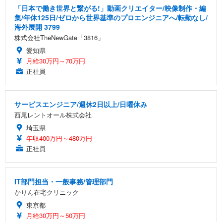
「日本で働き世界と繋がる!」動画クリエイター/映像制作・編
集/年休125日/ゼロから世界基準のプロエンジニアへ/転勤なし/
海外展開 3799
株式会社TheNewGate「3816」
愛知県
月給30万円～70万円
正社員
サービスエンジニア/週休2日以上/日曜休み
西尾レントオール株式会社
埼玉県
年収400万円～480万円
正社員
IT部門担当・一般事務/管理部門
かりん在宅クリニック
東京都
月給30万円～50万円