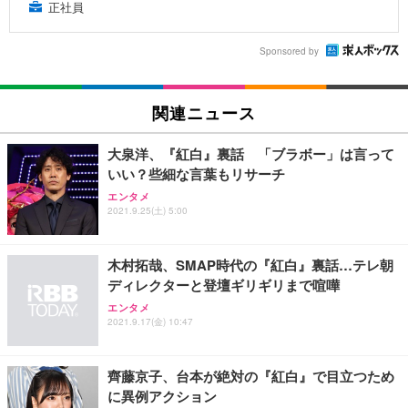
正社員
Sponsored by
関連ニュース
大泉洋、『紅白』裏話 「ブラボー」は言って
いい？些細な言葉もリサーチ
エンタメ
2021.9.25(土) 5:00
木村拓哉、SMAP時代の『紅白』裏話…テレ朝
ディレクターと登壇ギリギリまで喧嘩
エンタメ
2021.9.17(金) 10:47
齊藤京子、台本が絶対の『紅白』で目立つため
に異例アクション