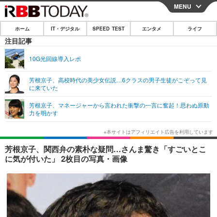
MENU
CLOSE
ホーム
IT・デジタル
SPEED TEST
エンタメ
ライフ
ホーム
注目記事
IT・デジタル
10G光回線導入レポ
IT・デジタルTOP
スマートフォン
SPEED TEST
芳根京子、高校時代の美少女伝説…6クラスの男子生徒がこぞって見
に来ていた
ネタ
ガジェット・ツール
エンタメ
芳根京子、マネージャーから言われた衝撃の一言に奮起！思わぬ原動
ショッピング
その他
力を明かす
エンタメTOP
映画・ドラマ
ライフ
韓流・K-POP
韓国・芸能
ライフTOP
グルメ
リリース一覧
芳根京子、関西弁の素朴な疑問…さんま驚き「すごいとこ
音楽
スポーツ
ペット
ショッピング
に気が付いた」 2枚目の写真・画像
プッシュ通知の停止方法
グラビア
ブログ
その他
ショッピング
その他