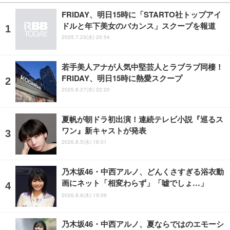
FRIDAY、明日15時に「STARTO社トップアイ
ドルと年下美女のバカンス」スクープを報道
2025.7.23(水) 20:54
若手美人アナが人気中堅芸人とラブラブ同棲！
FRIDAY、明日15時に熱愛スクープ
2025.8.27(水) 22:20
夏帆が朝ドラ初出演！連続テレビ小説『巡るス
ワン』新キャストが発表
2026.8.5(水) 16:01
乃木坂46・中西アルノ、どんくさすぎる浴衣動
画にネット「相変わらず」「嘘でしょ…」
2026.8.6(木) 15:09
乃木坂46・中西アルノ、夏ならではのエモーシ