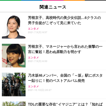
関連ニュース
芳根京子、高校時代の美少女伝説…6クラスの
男子生徒がこぞって見に来ていた
エンタメ
2021.7.5(月) 9:57
芳根京子、マネージャーから言われた衝撃の一
言に奮起！思わぬ原動力を明かす
エンタメ
2021.7.5(月) 6:00
乃木坂46メンバー、全国の「～坂」駅にポスタ
ー貼りに！初のベストアルバム発売
エンタメ
2021.10.10(日) 20:27
TDLの重要な存在“イマジニア”とは？「知れば