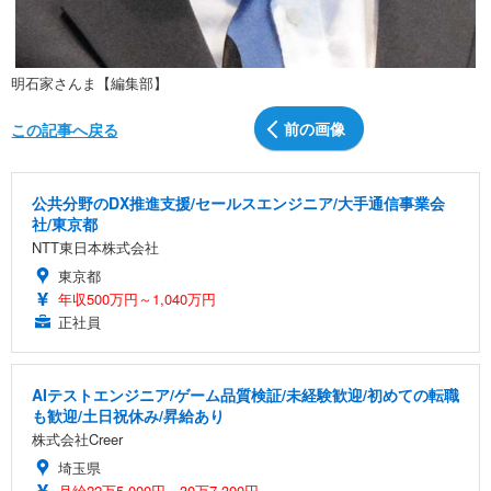
明石家さんま【編集部】
前の画像
この記事へ戻る
公共分野のDX推進支援/セールスエンジニア/大手通信事業会
社/東京都
NTT東日本株式会社
東京都
年収500万円～1,040万円
正社員
AIテストエンジニア/ゲーム品質検証/未経験歓迎/初めての転職
も歓迎/土日祝休み/昇給あり
株式会社Creer
埼玉県
月給22万5,000円～30万7,300円