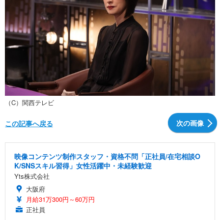
（C）関西テレビ
次の画像
この記事へ戻る
映像コンテンツ制作スタッフ・資格不問「正社員/在宅相談O
K/SNSスキル習得」女性活躍中・未経験歓迎
Yts株式会社
大阪府
月給31万300円～60万円
正社員