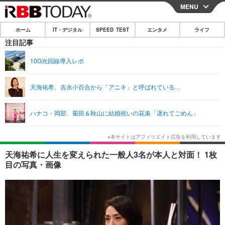
MENU
CLOSE
ホーム
IT・デジタル
SPEED TEST
エンタメ
ライフ
ホーム
注目記事
IT・デジタル
10G光回線導入レポ
IT・デジタルTOP
スマートフォン
SPEED TEST
天海祐希、吉永小百合から「アニキ」と呼ばれている…
ネタ
ガジェット・ツール
エンタメ
ハナコ・岡部、菊田＆秋山に結婚祝いの花束「遅れてごめん」
ショッピング
その他
エンタメTOP
映画・ドラマ
ライフ
韓流・K-POP
韓国・芸能
ライフTOP
グルメ
リリース一覧
天海祐希に人生を変えられた一般人3名が本人と対面！ 1枚
音楽
スポーツ
ペット
ショッピング
目の写真・画像
プッシュ通知の停止方法
グラビア
ブログ
その他
ショッピング
その他