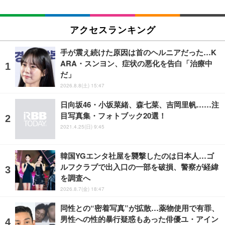
アクセスランキング
手が震え続けた原因は首のヘルニアだった…K
ARA・スンヨン、症状の悪化を告白「治療中
だ」
2026.8.8(土) 15:47
日向坂46・小坂菜緒、森七菜、吉岡里帆……注
目写真集・フォトブック20選！
2021.4.25(日) 9:45
韓国YGエンタ社屋を襲撃したのは日本人…ゴ
ルフクラブで出入口の一部を破損、警察が経緯
を調査へ
2026.8.7(金) 18:47
同性との“密着写真”が拡散…薬物使用で有罪、
男性への性的暴行疑惑もあった俳優ユ・アイン