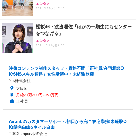
エンタメ
2021.3.25(木) 17:40
櫻坂46・渡邉理佐「ほかの一期生にもセンター
をつなげる」
エンタメ
2021.10.11(月) 6:00
映像コンテンツ制作スタッフ・資格不問「正社員/在宅相談O
K/SNSスキル習得」女性活躍中・未経験歓迎
Yts株式会社
大阪府
月給31万300円～60万円
正社員
Airbnbのカスタマーサポート/初日から完全在宅勤務!未経験O
K!髪色自由&ネイル自由
TDCX Japan株式会社