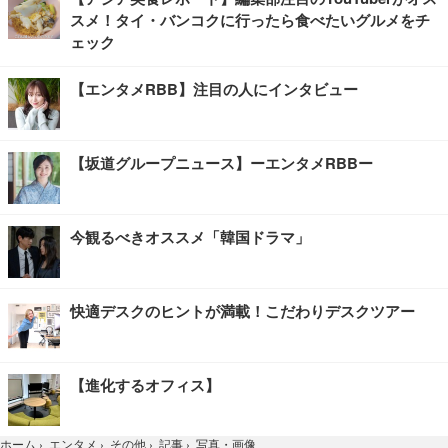
スメ！タイ・バンコクに行ったら食べたいグルメをチ
ェック
【エンタメRBB】注目の人にインタビュー
【坂道グループニュース】ーエンタメRBBー
今観るべきオススメ「韓国ドラマ」
快適デスクのヒントが満載！こだわりデスクツアー
【進化するオフィス】
写真・画像
ホーム
›
エンタメ
›
その他
›
記事
›