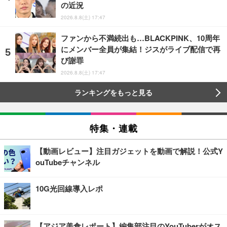
の近況
2026.8.8(土) 17:47
ファンから不満続出も…BLACKPINK、10周年
にメンバー全員が集結！ジスがライブ配信で再
び謝罪
2026.8.8(土) 17:47
ランキングをもっと見る
特集・連載
【動画レビュー】注目ガジェットを動画で解説！公式Y
ouTubeチャンネル
10G光回線導入レポ
【アジア美食レポート】編集部注目のYouTuberがオス