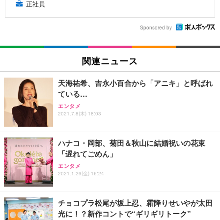
正社員
Sponsored by
関連ニュース
天海祐希、吉永小百合から「アニキ」と呼ばれ
ている…
エンタメ
2021.7.8(木) 18:03
ハナコ・岡部、菊田＆秋山に結婚祝いの花束
「遅れてごめん」
エンタメ
2021.1.29(金) 16:24
チョコプラ松尾が坂上忍、霜降りせいやが太田
光に！？新作コントで“ギリギリトーク”