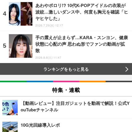
あわやポロリ!? 10代K-POPアイドルの衣装が
波紋…激しいダンス中、何度も胸元を確認「ヒ
ヤヒヤした」
2026.7.29(水) 12:17
手の震えが止まらず…KARA・スンヨン、健康
状態に心配の声 思わぬ形でファンの動画が拡
散
2026.8.8(土) 11:47
ランキングをもっと見る
特集・連載
【動画レビュー】注目ガジェットを動画で解説！公式Y
ouTubeチャンネル
10G光回線導入レポ