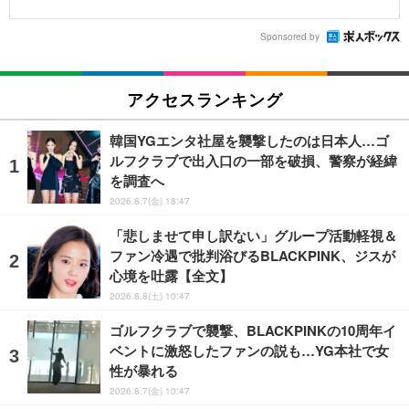
Sponsored by
アクセスランキング
韓国YGエンタ社屋を襲撃したのは日本人…ゴ
ルフクラブで出入口の一部を破損、警察が経緯
を調査へ
2026.8.7(金) 18:47
「悲しませて申し訳ない」グループ活動軽視＆
ファン冷遇で批判浴びるBLACKPINK、ジスが
心境を吐露【全文】
2026.8.8(土) 10:47
ゴルフクラブで襲撃、BLACKPINKの10周年イ
ベントに激怒したファンの説も…YG本社で女
性が暴れる
2026.8.7(金) 10:47