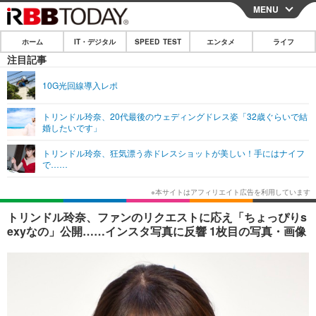
MENU
CLOSE
ホーム
IT・デジタル
SPEED TEST
エンタメ
ライフ
ホーム
注目記事
IT・デジタル
10G光回線導入レポ
IT・デジタルTOP
スマートフォン
SPEED TEST
トリンドル玲奈、20代最後のウェディングドレス姿「32歳ぐらいで結
婚したいです」
ネタ
ガジェット・ツール
エンタメ
トリンドル玲奈、狂気漂う赤ドレスショットが美しい！手にはナイフ
ショッピング
その他
で……
エンタメTOP
映画・ドラマ
ライフ
韓流・K-POP
韓国・芸能
ライフTOP
グルメ
リリース一覧
トリンドル玲奈、ファンのリクエストに応え「ちょっぴりs
音楽
スポーツ
ペット
ショッピング
exyなの」公開……インスタ写真に反響 1枚目の写真・画像
プッシュ通知の停止方法
グラビア
ブログ
その他
ショッピング
その他