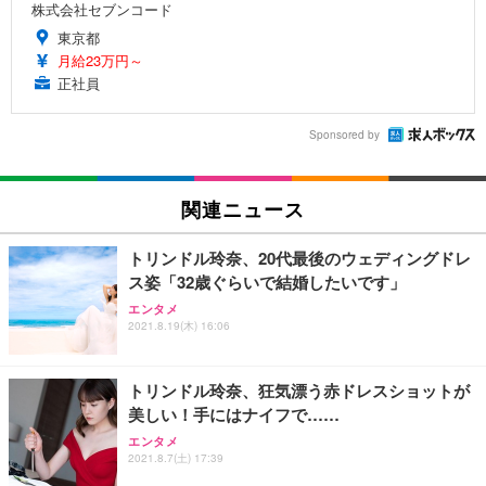
株式会社セブンコード
東京都
月給23万円～
正社員
Sponsored by
関連ニュース
トリンドル玲奈、20代最後のウェディングドレ
ス姿「32歳ぐらいで結婚したいです」
エンタメ
2021.8.19(木) 16:06
トリンドル玲奈、狂気漂う赤ドレスショットが
美しい！手にはナイフで……
エンタメ
2021.8.7(土) 17:39