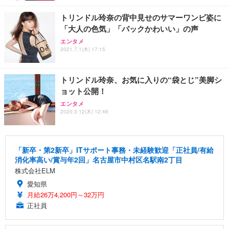
トリンドル玲奈の背中見せのサマーワンピ姿に
「大人の色気」「バックかわいい」の声
エンタメ
2021.7.1(木) 17:15
トリンドル玲奈、お気に入りの“袋とじ”美脚シ
ョット公開！
エンタメ
2020.3.12(木) 12:46
「新卒・第2新卒」ITサポート事務・未経験歓迎「正社員/有給
消化率高い/賞与年2回」名古屋市中村区名駅南2丁目
株式会社ELM
愛知県
月給26万4,200円～32万円
正社員