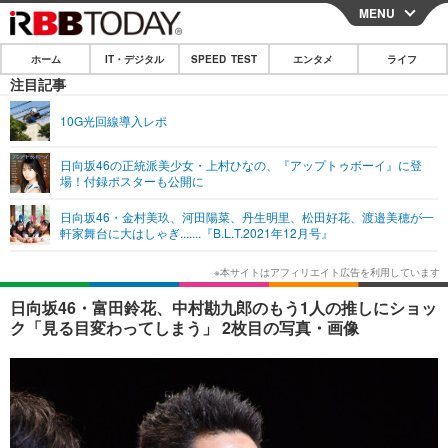
MENU
CLOSE
ホーム
IT・デジタル
SPEED TEST
エンタメ
ライフ
ホーム
注目記事
IT・デジタル
10G光回線導入レポ
IT・デジタルTOP
スマートフォン
SPEED TEST
日向坂46の正統派美少女・上村ひなの、『アップトゥボーイ』に登
場！付録ポスターも公開に
ネタ
ガジェット・ツール
エンタメ
日向坂46・金村美玖、河田陽菜、丹生明里、松田好花、渡邉美穂が一
ショッピング
その他
軒家舞台に大はしゃぎ.......『B.L.T.2021年12月号』
エンタメTOP
映画・ドラマ
ライフ
韓流・K-POP
韓国・芸能
ライフTOP
グルメ
リリース一覧
日向坂46・富田鈴花、中村勘九郎のもう1人の推しにショッ
音楽
スポーツ
ペット
ショッピング
ク「見る目変わってしまう」 2枚目の写真・画像
プッシュ通知の停止方法
グラビア
ブログ
その他
ショッピング
その他