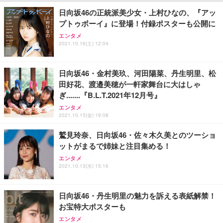
日向坂46の正統派美少女・上村ひなの、『アッ
プトゥボーイ』に登場！付録ポスターも公開に
エンタメ
2021.10.16(土) 12:04
日向坂46・金村美玖、河田陽菜、丹生明里、松
田好花、渡邉美穂が一軒家舞台に大はしゃ
ぎ.......『B.L.T.2021年12月号』
エンタメ
2021.10.15(金) 19:08
鷲見玲奈、日向坂46・佐々木久美とのツーショ
ットがまるで姉妹と注目集める！
エンタメ
2021.10.13(水) 15:16
日向坂46・丹生明里の魅力を訴える表紙解禁！
お宝特大ポスターも
エンタメ