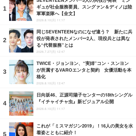
ギュが社会服務要員、スングァン＆ディノは陸
軍軍楽隊へ【全文】
2026.8.10(月) 11:17
同じSEVENTEENなのになぜ違う？ 新たに兵
役が発表されたメンバー2人、現役兵とは異な
る“代替服務”とは
2026.7.27(月) 12:47
TWICE・ジョンヨン、“実姉”コン・スンヨン
が所属するVAROエンタと契約 女優活動を本
格化
2026.8.10(月) 13:47
日向坂46、正源司陽子センターの18thシングル
『イチャイチャ虫』新ビジュアル公開
2026.8.10(月) 11:17
これが「ミスマガジン2019」！16人の美女を水
着姿とともに紹介！