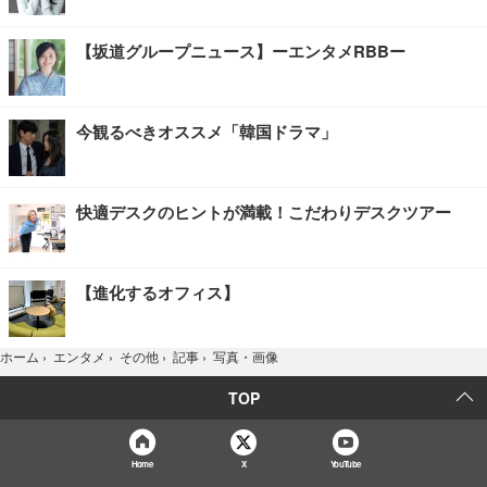
【坂道グループニュース】ーエンタメRBBー
今観るべきオススメ「韓国ドラマ」
快適デスクのヒントが満載！こだわりデスクツアー
【進化するオフィス】
写真・画像
ホーム
›
エンタメ
›
その他
›
記事
›
TOP
Home
X
YouTube