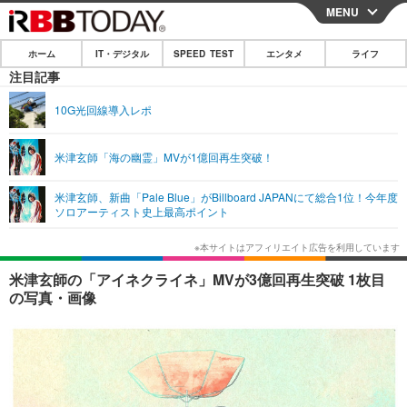
MENU
CLOSE
ホーム
IT・デジタル
SPEED TEST
エンタメ
ライフ
ホーム
注目記事
IT・デジタル
10G光回線導入レポ
IT・デジタルTOP
スマートフォン
SPEED TEST
米津玄師「海の幽霊」MVが1億回再生突破！
ネタ
ガジェット・ツール
エンタメ
米津玄師、新曲「Pale Blue」がBillboard JAPANにて総合1位！今年度
ショッピング
その他
ソロアーティスト史上最高ポイント
エンタメTOP
映画・ドラマ
ライフ
韓流・K-POP
韓国・芸能
ライフTOP
グルメ
リリース一覧
米津玄師の「アイネクライネ」MVが3億回再生突破 1枚目
音楽
スポーツ
ペット
ショッピング
の写真・画像
プッシュ通知の停止方法
グラビア
ブログ
その他
ショッピング
その他