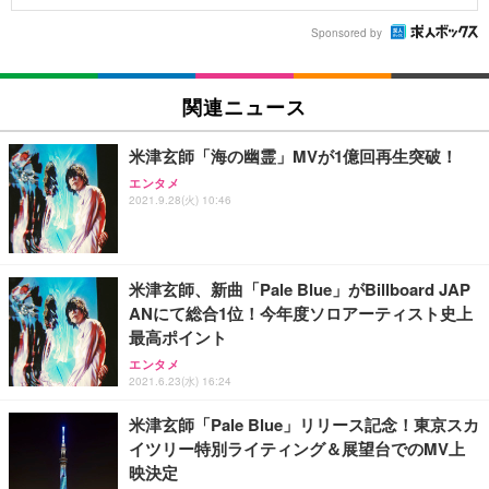
Sponsored by
関連ニュース
米津玄師「海の幽霊」MVが1億回再生突破！
エンタメ
2021.9.28(火) 10:46
米津玄師、新曲「Pale Blue」がBillboard JAP
ANにて総合1位！今年度ソロアーティスト史上
最高ポイント
エンタメ
2021.6.23(水) 16:24
米津玄師「Pale Blue」リリース記念！東京スカ
イツリー特別ライティング＆展望台でのMV上
映決定