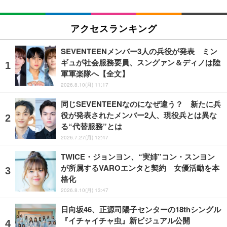
アクセスランキング
SEVENTEENメンバー3人の兵役が発表 ミン
ギュが社会服務要員、スングァン＆ディノは陸
軍軍楽隊へ【全文】
2026.8.10(月) 11:17
同じSEVENTEENなのになぜ違う？ 新たに兵
役が発表されたメンバー2人、現役兵とは異な
る“代替服務”とは
2026.7.27(月) 12:47
TWICE・ジョンヨン、“実姉”コン・スンヨン
が所属するVAROエンタと契約 女優活動を本
格化
2026.8.10(月) 13:47
日向坂46、正源司陽子センターの18thシングル
『イチャイチャ虫』新ビジュアル公開