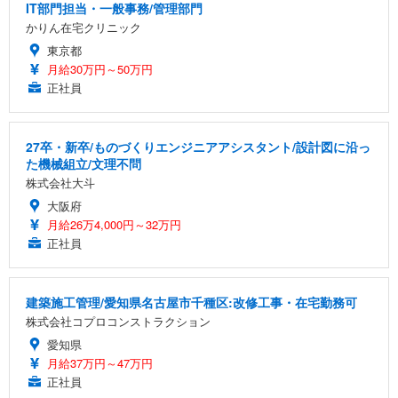
IT部門担当・一般事務/管理部門
かりん在宅クリニック
東京都
月給30万円～50万円
正社員
27卒・新卒/ものづくりエンジニアアシスタント/設計図に沿っ
た機械組立/文理不問
株式会社大斗
大阪府
月給26万4,000円～32万円
正社員
建築施工管理/愛知県名古屋市千種区:改修工事・在宅勤務可
株式会社コプロコンストラクション
愛知県
月給37万円～47万円
正社員