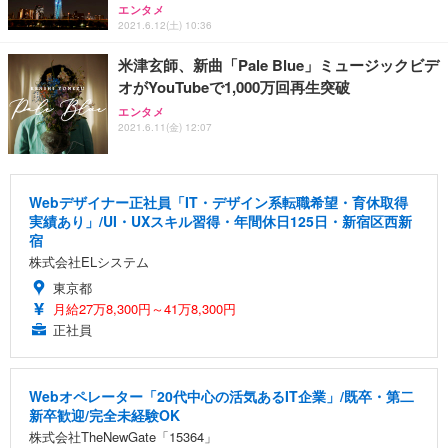
エンタメ
2021.6.12(土) 10:36
米津玄師、新曲「Pale Blue」ミュージックビデ
オがYouTubeで1,000万回再生突破
エンタメ
2021.6.11(金) 12:07
Webデザイナー正社員「IT・デザイン系転職希望・育休取得
実績あり」/UI・UXスキル習得・年間休日125日・新宿区西新
宿
株式会社ELシステム
東京都
月給27万8,300円～41万8,300円
正社員
Webオペレーター「20代中心の活気あるIT企業」/既卒・第二
新卒歓迎/完全未経験OK
株式会社TheNewGate「15364」