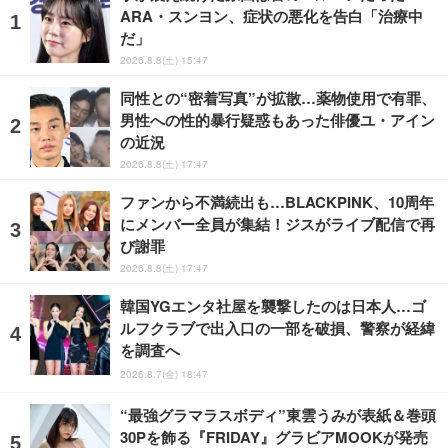
ARA・スンヨン、症状の悪化を告白「治療中
だ」
2026.8.8(土) 15:47
同性との“密着写真”が拡散…薬物使用で有罪、
男性への性的暴行疑惑もあった俳優ユ・アイン
の近況
2026.8.8(土) 17:47
ファンから不満続出も…BLACKPINK、10周年
にメンバー全員が集結！ジスがライブ配信で再
び謝罪
2026.8.8(土) 17:47
韓国YGエンタ社屋を襲撃したのは日本人…ゴ
ルフクラブで出入口の一部を破損、警察が経緯
を調査へ
2026.8.7(金) 18:47
“最強グラマラスボディ”東雲うみが表紙＆巻頭
30Pを飾る『FRIDAY』グラビアMOOKが発売