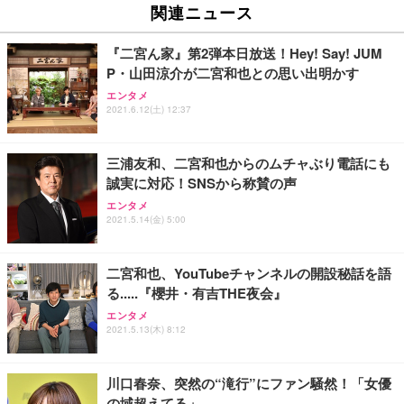
関連ニュース
『二宮ん家』第2弾本日放送！Hey! Say! JUM
P・山田涼介が二宮和也との思い出明かす
エンタメ
2021.6.12(土) 12:37
三浦友和、二宮和也からのムチャぶり電話にも
誠実に対応！SNSから称賛の声
エンタメ
2021.5.14(金) 5:00
二宮和也、YouTubeチャンネルの開設秘話を語
る.....『櫻井・有吉THE夜会』
エンタメ
2021.5.13(木) 8:12
川口春奈、突然の“滝行”にファン騒然！「女優
の域超えてる」