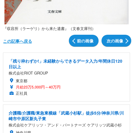
『収容所（ラーゲリ）から来た遺書』（文春文庫刊）
前の画像
次の画像
この記事へ戻る
「残り枠わずか!」未経験からできるデータ入力/年間休日120
日以上
株式会社RIOT GROUP
東京都
月給23万5,000円～40万円
正社員
介護職/介護職/東急東横線「武蔵小杉駅」徒歩5分/神奈川県/川
崎市中原区新丸子東
株式会社ケアリッツ・アンド・パートナーズ ケアリッツ武蔵小杉
神奈川県