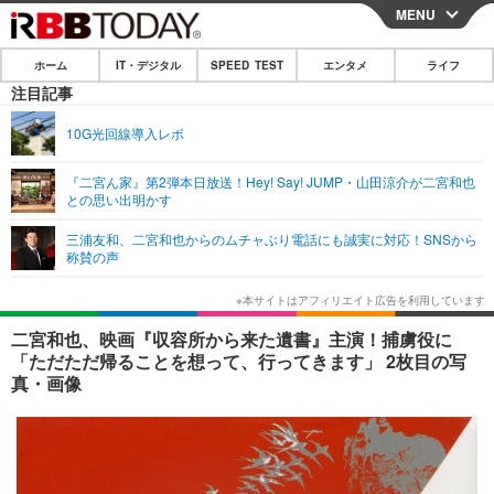
MENU
CLOSE
ホーム
IT・デジタル
SPEED TEST
エンタメ
ライフ
ホーム
注目記事
IT・デジタル
10G光回線導入レポ
IT・デジタルTOP
スマートフォン
SPEED TEST
『二宮ん家』第2弾本日放送！Hey! Say! JUMP・山田涼介が二宮和也
との思い出明かす
ネタ
ガジェット・ツール
エンタメ
三浦友和、二宮和也からのムチャぶり電話にも誠実に対応！SNSから
ショッピング
その他
称賛の声
エンタメTOP
映画・ドラマ
ライフ
韓流・K-POP
韓国・芸能
ライフTOP
グルメ
リリース一覧
二宮和也、映画『収容所から来た遺書』主演！捕虜役に
音楽
スポーツ
ペット
ショッピング
「ただただ帰ることを想って、行ってきます」 2枚目の写
プッシュ通知の停止方法
真・画像
グラビア
ブログ
その他
ショッピング
その他