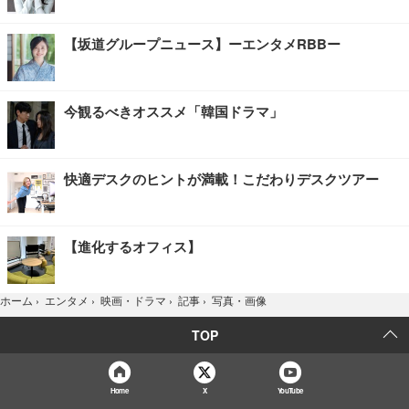
【坂道グループニュース】ーエンタメRBBー
今観るべきオススメ「韓国ドラマ」
快適デスクのヒントが満載！こだわりデスクツアー
【進化するオフィス】
写真・画像
ホーム
›
エンタメ
›
映画・ドラマ
›
記事
›
TOP
Home
X
YouTube