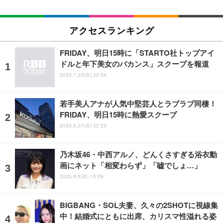
アクセスランキング
FRIDAY、明日15時に「STARTO社トップアイ
ドルと年下美女のバカンス」スクープを報道
2025.7.23(水) 20:54
若手美人アナが人気中堅芸人とラブラブ同棲！
FRIDAY、明日15時に熱愛スクープ
2025.8.27(水) 22:20
乃木坂46・中西アルノ、どんくさすぎる浴衣動
画にネット「相変わらず」「嘘でしょ…」
2026.8.6(木) 15:09
BIGBANG・SOL夫妻、久々の2SHOTに視線集
中！結婚式にともに出席、カリスマ性溢れる姿