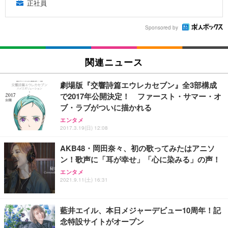
正社員
Sponsored by
関連ニュース
劇場版『交響詩篇エウレカセブン』全3部構成
で2017年公開決定！ ファースト・サマー・オ
ブ・ラブがついに描かれる
エンタメ
2017.3.19(日) 12:08
AKB48・岡田奈々、初の歌ってみたはアニソ
ン！歌声に「耳が幸せ」「心に染みる」の声！
エンタメ
2021.9.11(土) 16:31
藍井エイル、本日メジャーデビュー10周年！記
念特設サイトがオープン