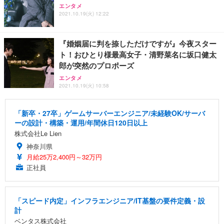
エンタメ
2021.10.19(火) 12:22
『婚姻届に判を捺しただけですが』今夜スター
ト！おひとり様最高女子・清野菜名に坂口健太
郎が突然のプロポーズ
エンタメ
2021.10.19(火) 10:58
「新卒・27卒」ゲームサーバーエンジニア/未経験OK/サーバ
ーの設計・構築・運用/年間休日120日以上
株式会社Le Lien
神奈川県
月給25万2,400円～32万円
正社員
「スピード内定」インフラエンジニア/IT基盤の要件定義・設
計
ベンタス株式会社