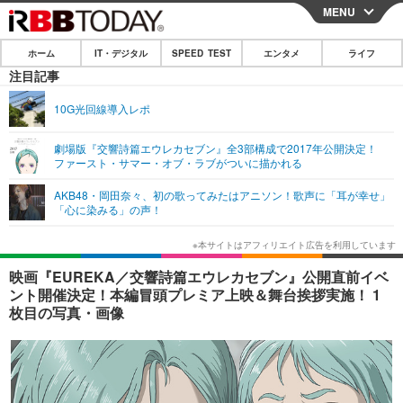
MENU
CLOSE
ホーム
IT・デジタル
SPEED TEST
エンタメ
ライフ
ホーム
注目記事
IT・デジタル
10G光回線導入レポ
IT・デジタルTOP
スマートフォン
SPEED TEST
劇場版『交響詩篇エウレカセブン』全3部構成で2017年公開決定！
ファースト・サマー・オブ・ラブがついに描かれる
ネタ
ガジェット・ツール
エンタメ
AKB48・岡田奈々、初の歌ってみたはアニソン！歌声に「耳が幸せ」
ショッピング
その他
「心に染みる」の声！
エンタメTOP
映画・ドラマ
ライフ
韓流・K-POP
韓国・芸能
ライフTOP
グルメ
リリース一覧
映画『EUREKA／交響詩篇エウレカセブン』公開直前イベ
音楽
スポーツ
ペット
ショッピング
ント開催決定！本編冒頭プレミア上映＆舞台挨拶実施！ 1
プッシュ通知の停止方法
枚目の写真・画像
グラビア
ブログ
その他
ショッピング
その他