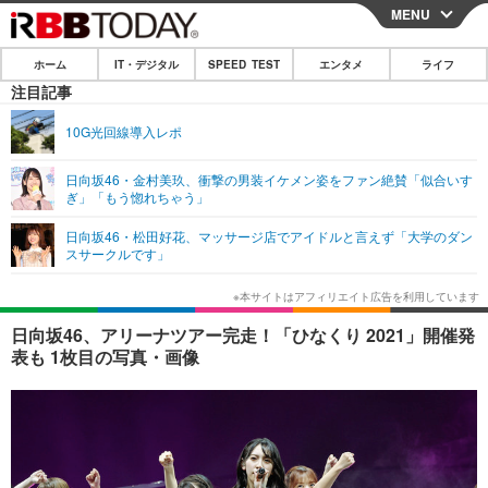
MENU
CLOSE
ホーム
IT・デジタル
SPEED TEST
エンタメ
ライフ
ホーム
注目記事
IT・デジタル
10G光回線導入レポ
IT・デジタルTOP
スマートフォン
SPEED TEST
日向坂46・金村美玖、衝撃の男装イケメン姿をファン絶賛「似合いす
ぎ」「もう惚れちゃう」
ネタ
ガジェット・ツール
エンタメ
日向坂46・松田好花、マッサージ店でアイドルと言えず「大学のダン
ショッピング
その他
スサークルです」
エンタメTOP
映画・ドラマ
ライフ
韓流・K-POP
韓国・芸能
ライフTOP
グルメ
リリース一覧
日向坂46、アリーナツアー完走！「ひなくり 2021」開催発
音楽
スポーツ
ペット
ショッピング
表も 1枚目の写真・画像
プッシュ通知の停止方法
グラビア
ブログ
その他
ショッピング
その他