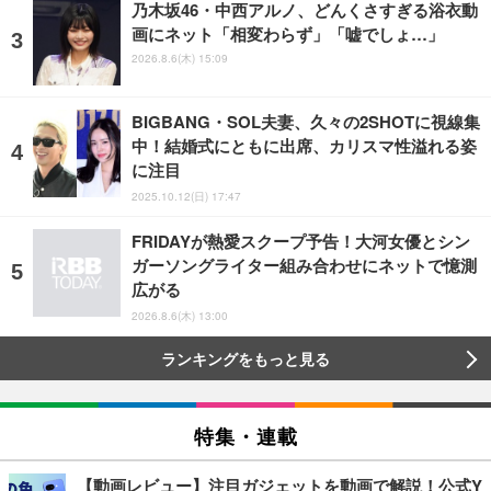
乃木坂46・中西アルノ、どんくさすぎる浴衣動
画にネット「相変わらず」「嘘でしょ…」
2026.8.6(木) 15:09
BIGBANG・SOL夫妻、久々の2SHOTに視線集
中！結婚式にともに出席、カリスマ性溢れる姿
に注目
2025.10.12(日) 17:47
FRIDAYが熱愛スクープ予告！大河女優とシン
ガーソングライター組み合わせにネットで憶測
広がる
2026.8.6(木) 13:00
ランキングをもっと見る
特集・連載
【動画レビュー】注目ガジェットを動画で解説！公式Y