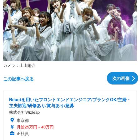
カメラ：上山陽介
次の画像
この記事へ戻る
Reactを用いたフロントエンドエンジニア/ブランクOK/主婦・
主夫歓迎/研修あり/賞与あり/急募
株式会社Wizleap
東京都
月給25万円～40万円
正社員