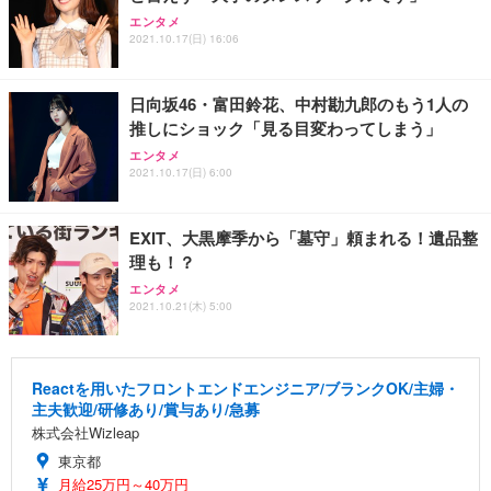
エンタメ
2021.10.17(日) 16:06
日向坂46・富田鈴花、中村勘九郎のもう1人の
推しにショック「見る目変わってしまう」
エンタメ
2021.10.17(日) 6:00
EXIT、大黒摩季から「墓守」頼まれる！遺品整
理も！？
エンタメ
2021.10.21(木) 5:00
Reactを用いたフロントエンドエンジニア/ブランクOK/主婦・
主夫歓迎/研修あり/賞与あり/急募
株式会社Wizleap
東京都
月給25万円～40万円