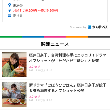
東京都
月給31万6,200円～45万6,200円
正社員
Sponsored by
関連ニュース
桜井日奈子、台湾料理を手にニッコリ！ドラマ
オフショットが「ただただ可愛い」と反響
エンタメ
2021.9.18(土) 19:10
新ドラマ『ごほうびごはん』桜井日奈子が餃子
＆昼酒満喫するオフショット公開
エンタメ
2021.9.12(日) 12:20