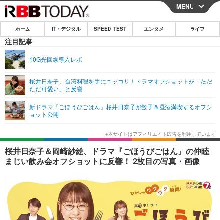
MENU
CLOSE
ホーム
IT・デジタル
SPEED TEST
エンタメ
ライフ
ホーム
注目記事
IT・デジタル
10G光回線導入レポ
IT・デジタルTOP
スマートフォン
SPEED TEST
桜井日奈子、台湾料理を手にニッコリ！ドラマオフショットが「ただ
ただ可愛い」と反響
ネタ
ガジェット・ツール
エンタメ
新ドラマ『ごほうびごはん』桜井日奈子が餃子＆昼酒満喫するオフシ
ショッピング
その他
ョット公開
エンタメTOP
映画・ドラマ
ライフ
韓流・K-POP
韓国・芸能
ライフTOP
グルメ
リリース一覧
桜井日奈子＆岡崎紗絵、ドラマ『ごほうびごはん』の仲睦
音楽
スポーツ
ペット
ショッピング
まじい飲み会オフショットに反響！ 2枚目の写真・画像
プッシュ通知の停止方法
グラビア
ブログ
その他
ショッピング
その他