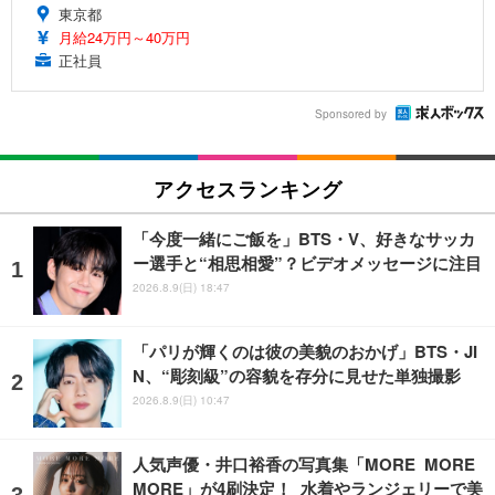
東京都
月給24万円～40万円
正社員
Sponsored by
アクセスランキング
「今度一緒にご飯を」BTS・V、好きなサッカ
ー選手と“相思相愛”？ビデオメッセージに注目
2026.8.9(日) 18:47
「パリが輝くのは彼の美貌のおかげ」BTS・JI
N、“彫刻級”の容貌を存分に見せた単独撮影
2026.8.9(日) 10:47
人気声優・井口裕香の写真集「MORE MORE
MORE」が4刷決定！ 水着やランジェリーで美