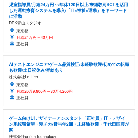
児童指導員/月給24万円～/年休120日以上/未経験可/ICTを活用
した運動療育システムを導入/「IT×福祉×運動」をキーワード
に活動
DRK青山スタジオ
東京都
月給24万円～40万円
正社員
AIテストエンジニア/ゲーム品質検証/未経験歓迎/初めての転職
も歓迎/土日祝休み/昇給あり
株式会社Le Lien
東京都
月給20万9,800円～30万4,200円
正社員
ゲーム向けUIデザイナーアシスタント「正社員」IT・デザイ
ン系転職希望・駅チカ/賞与年2回・未経験歓迎・千代田区霞が
関
株式会社enrich technology