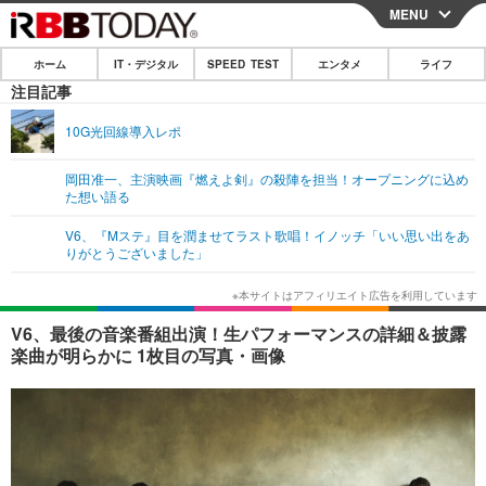
MENU
CLOSE
ホーム
IT・デジタル
SPEED TEST
エンタメ
ライフ
ホーム
注目記事
IT・デジタル
10G光回線導入レポ
IT・デジタルTOP
スマートフォン
SPEED TEST
岡田准一、主演映画『燃えよ剣』の殺陣を担当！オープニングに込め
た想い語る
ネタ
ガジェット・ツール
エンタメ
V6、『Mステ』目を潤ませてラスト歌唱！イノッチ「いい思い出をあ
ショッピング
その他
りがとうございました」
エンタメTOP
映画・ドラマ
ライフ
韓流・K-POP
韓国・芸能
ライフTOP
グルメ
リリース一覧
V6、最後の音楽番組出演！生パフォーマンスの詳細＆披露
音楽
スポーツ
ペット
ショッピング
楽曲が明らかに 1枚目の写真・画像
プッシュ通知の停止方法
グラビア
ブログ
その他
ショッピング
その他