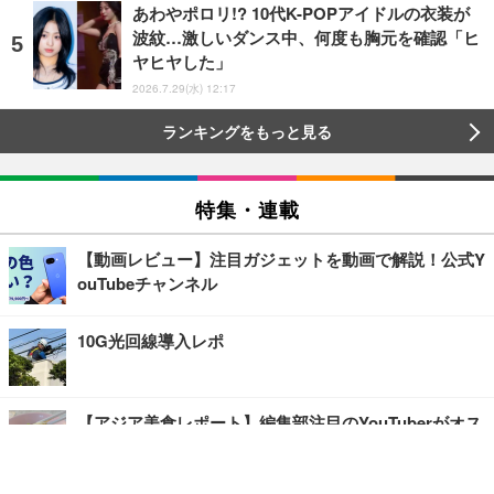
あわやポロリ!? 10代K-POPアイドルの衣装が
波紋…激しいダンス中、何度も胸元を確認「ヒ
ヤヒヤした」
2026.7.29(水) 12:17
ランキングをもっと見る
特集・連載
【動画レビュー】注目ガジェットを動画で解説！公式Y
ouTubeチャンネル
10G光回線導入レポ
【アジア美食レポート】編集部注目のYouTuberがオス
スメ！タイ・バンコクに行ったら食べたいグルメをチ
ェック