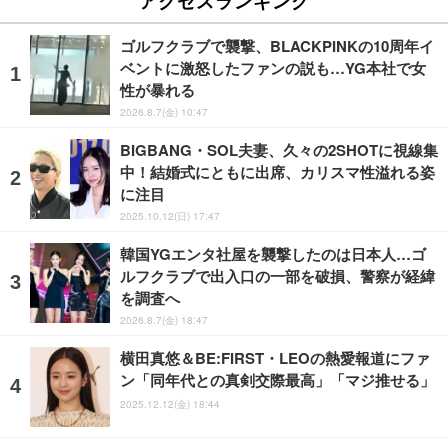
アクセスランキング
ゴルフクラブで襲撃、BLACKPINKの10周年イ
ベントに激怒したファンの説も…YG本社で女
性が暴れる
2026.8.7(金) 10:47
BIGBANG・SOL夫妻、久々の2SHOTに視線集
中！結婚式にともに出席、カリスマ性溢れる姿
に注目
2025.10.12(日) 17:47
韓国YGエンタ社屋を襲撃したのは日本人…ゴ
ルフクラブで出入口の一部を破損、警察が経緯
を調査へ
2026.8.7(金) 18:47
横田真悠＆BE:FIRST・LEOの熱愛報道にファ
ン「同年代との真剣交際最高」「マジ推せる」
2025.12.12(金) 18:44