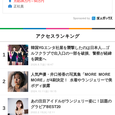
月給28万円～50万円
正社員
Sponsored by
アクセスランキング
韓国YGエンタ社屋を襲撃したのは日本人…ゴ
ルフクラブで出入口の一部を破損、警察が経緯
を調査へ
2026.8.7(金) 18:47
人気声優・井口裕香の写真集「MORE MORE
MORE」が4刷決定！ 水着やランジェリーで美
ボディ披露
2024.10.11(金) 19:15
あの注目アイドルがランジェリー姿に！話題の
グラビアBEST20
2022.2.15(火) 12:11