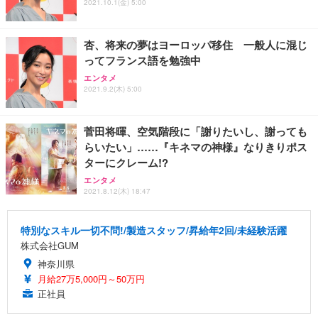
2021.10.1(金) 5:00
杏、将来の夢はヨーロッパ移住 一般人に混じ
ってフランス語を勉強中
エンタメ
2021.9.2(木) 5:00
菅田将暉、空気階段に「謝りたいし、謝っても
らいたい」……『キネマの神様』なりきりポス
ターにクレーム!?
エンタメ
2021.8.12(木) 18:47
特別なスキル一切不問!/製造スタッフ/昇給年2回/未経験活躍
株式会社GUM
神奈川県
月給27万5,000円～50万円
正社員