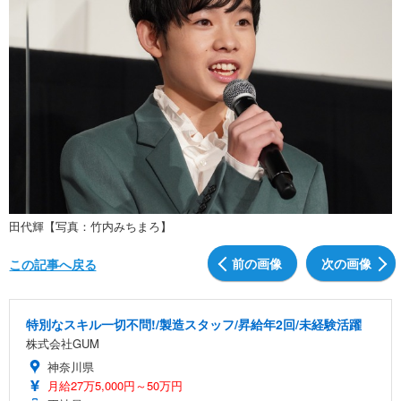
田代輝【写真：竹内みちまろ】
前の画像
次の画像
この記事へ戻る
特別なスキル一切不問!/製造スタッフ/昇給年2回/未経験活躍
株式会社GUM
神奈川県
月給27万5,000円～50万円