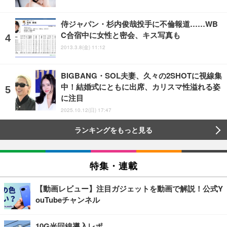
侍ジャパン・杉内俊哉投手に不倫報道……WB
C合宿中に女性と密会、キス写真も
2013.3.8(金) 11:12
BIGBANG・SOL夫妻、久々の2SHOTに視線集
中！結婚式にともに出席、カリスマ性溢れる姿
に注目
2025.10.12(日) 17:47
ランキングをもっと見る
特集・連載
【動画レビュー】注目ガジェットを動画で解説！公式Y
ouTubeチャンネル
10G光回線導入レポ