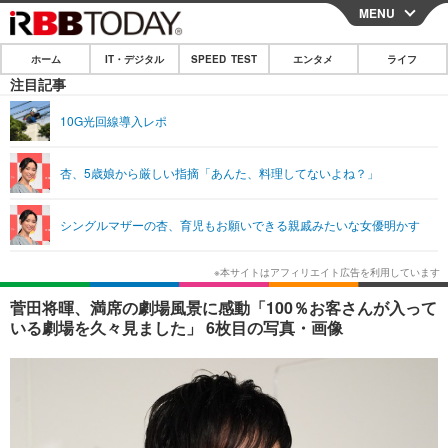
MENU
CLOSE
ホーム
IT・デジタル
SPEED TEST
エンタメ
ライフ
ホーム
注目記事
IT・デジタル
10G光回線導入レポ
IT・デジタルTOP
スマートフォン
SPEED TEST
杏、5歳娘から厳しい指摘「あんた、料理してないよね？」
ネタ
ガジェット・ツール
エンタメ
シングルマザーの杏、育児もお願いできる親戚みたいな女優明かす
ショッピング
その他
エンタメTOP
映画・ドラマ
ライフ
韓流・K-POP
韓国・芸能
ライフTOP
グルメ
リリース一覧
菅田将暉、満席の劇場風景に感動「100％お客さんが入って
音楽
スポーツ
ペット
ショッピング
いる劇場を久々見ました」 6枚目の写真・画像
プッシュ通知の停止方法
グラビア
ブログ
その他
ショッピング
その他