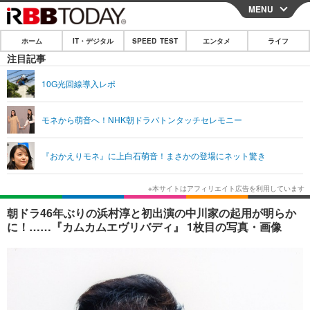
MENU
CLOSE
ホーム
IT・デジタル
SPEED TEST
エンタメ
ライフ
ホーム
注目記事
IT・デジタル
10G光回線導入レポ
IT・デジタルTOP
スマートフォン
SPEED TEST
モネから萌音へ！NHK朝ドラバトンタッチセレモニー
ネタ
ガジェット・ツール
エンタメ
『おかえりモネ』に上白石萌音！まさかの登場にネット驚き
ショッピング
その他
エンタメTOP
映画・ドラマ
ライフ
韓流・K-POP
韓国・芸能
ライフTOP
グルメ
リリース一覧
朝ドラ46年ぶりの浜村淳と初出演の中川家の起用が明らか
音楽
スポーツ
ペット
ショッピング
に！……『カムカムエヴリバディ』 1枚目の写真・画像
プッシュ通知の停止方法
グラビア
ブログ
その他
ショッピング
その他