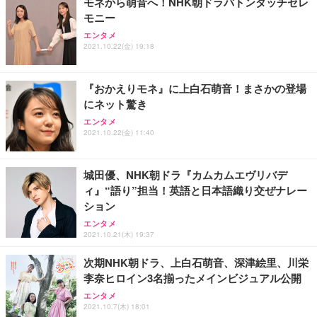
モネから萌音へ！NHK朝ドラバトンタッチセレ
モニー
エンタメ
2021.10.22(金) 19:18
『おかえりモネ』に上白石萌音！まさかの登場
にネット驚き
エンタメ
2021.10.22(金) 11:40
城田優、NHK朝ドラ『カムカムエヴリバデ
ィ』“語り”担当！英語と日本語織り交ぜナレー
ション
エンタメ
2021.10.21(木) 19:37
次期NHK朝ドラ、上白石萌音、深津絵里、川栄
李奈ヒロイン3名揃ったメインビジュアル公開
エンタメ
2021.10.7(木) 18:01