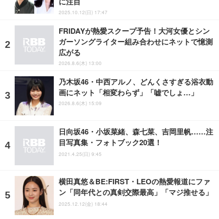
に注目
2025.10.12(日) 17:47
FRIDAYが熱愛スクープ予告！大河女優とシン
ガーソングライター組み合わせにネットで憶測
広がる
2026.8.6(木) 13:00
乃木坂46・中西アルノ、どんくさすぎる浴衣動
画にネット「相変わらず」「嘘でしょ…」
2026.8.6(木) 15:09
日向坂46・小坂菜緒、森七菜、吉岡里帆……注
目写真集・フォトブック20選！
2021.4.25(日) 9:45
横田真悠＆BE:FIRST・LEOの熱愛報道にファ
ン「同年代との真剣交際最高」「マジ推せる」
2025.12.12(金) 18:44