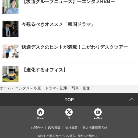
【坂道グループニュース】ーエンタメRBBー
今観るべきオススメ「韓国ドラマ」
快適デスクのヒントが満載！こだわりデスクツアー
【進化するオフィス】
写真・画像
ホーム
›
エンタメ
›
映画・ドラマ
›
記事
›
TOP
Home
X
YouTube
お問合せ
広告掲載
会社概要
個人情報保護方針
紹介した商品/サービスを購入、契約した場合に、