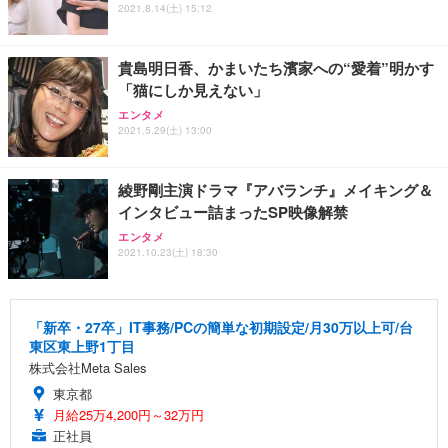
2021.8.14(土) 15:12
貴島明日香、かまいたち濱家への“愛着”明かす
「猫にしか見えない」
エンタメ
2021.5.29(土) 13:00
綾野剛主演ドラマ『アバランチ』メイキング＆
インタビュー詰まったSP映像解禁
エンタメ
2021.10.23(土) 18:30
「新卒・27卒」IT事務/PCの簡単な初期設定/月30万以上可/台
東区東上野1丁目
株式会社Meta Sales
東京都
月給25万4,200円～32万円
正社員