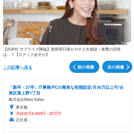
【武井壮 サプライズ降臨】貴島明日香がガチ人生相談！衝撃の回答
は…？【スナックあすか】
前の画像
次の画像
この記事へ戻る
「新卒・27卒」IT事務/PCの簡単な初期設定/月30万以上可/台
東区東上野1丁目
株式会社Meta Sales
東京都
月給25万4,200円～32万円
正社員