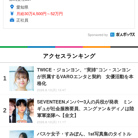
愛知県
月給30万4,500円～52万円
正社員
Sponsored by
アクセスランキング
TWICE・ジョンヨン、“実姉”コン・スンヨン
が所属するVAROエンタと契約 女優活動を本
格化
2026.8.10(月) 13:47
SEVENTEENメンバー3人の兵役が発表 ミン
ギュが社会服務要員、スングァン＆ディノは陸
軍軍楽隊へ【全文】
2026.8.10(月) 11:17
バスケ女子・すみぽん、1st写真集のタイトル