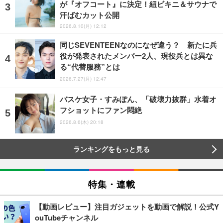
が『オフコート』に決定！紐ビキニ＆サウナで
汗ばむカット公開
2026.8.10(月) 12:12
同じSEVENTEENなのになぜ違う？ 新たに兵
役が発表されたメンバー2人、現役兵とは異な
る“代替服務”とは
2026.7.27(月) 12:47
バスケ女子・すみぽん、「破壊力抜群」水着オ
フショットにファン悶絶
2026.8.6(木) 20:18
ランキングをもっと見る
特集・連載
【動画レビュー】注目ガジェットを動画で解説！公式Y
ouTubeチャンネル