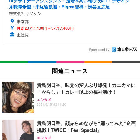
UIデザイナーアシスタント・定着率高い/駅チカ/IT・デザイン
系転職希望・未経験歓迎・Figma習得・渋谷区広尾
株式会社キソシン
東京都
月給23万7,400円～37万7,400円
正社員
Sponsored by
関連ニュース
貴島明日香、味覚の変人ぶり爆発！カニカマに
「からし」！カレー以上の福神漬け！
エンタメ
2021.9.15(水) 11:20
貴島明日香、顔赤らめながら“踊ってみた”企画
挑戦！TWICE「Feel Special」
エンタメ