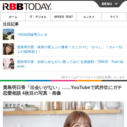
MENU
CLOSE
ホーム
IT・デジタル
SPEED TEST
エンタメ
ライフ
ホーム
注目記事
IT・デジタル
10G光回線導入レポ
IT・デジタルTOP
スマートフォン
SPEED TEST
貴島明日香、味覚の変人ぶり爆発！カニカマに「からし」！カレー以
上の福神漬け！
ネタ
ガジェット・ツール
エンタメ
貴島明日香、顔赤らめながら“踊ってみた”企画挑戦！TWICE「Feel Sp
ショッピング
その他
ecial」
エンタメTOP
映画・ドラマ
ライフ
韓流・K-POP
韓国・芸能
ライフTOP
グルメ
リリース一覧
貴島明日香「出会いがない」……YouTubeで武井壮にガチ
音楽
スポーツ
ペット
ショッピング
恋愛相談 4枚目の写真・画像
プッシュ通知の停止方法
グラビア
ブログ
その他
ショッピング
その他