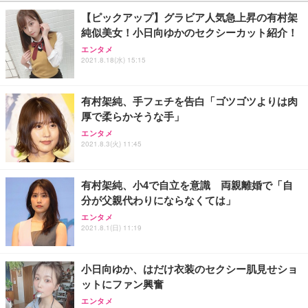
【ピックアップ】グラビア人気急上昇の有村架
純似美女！小日向ゆかのセクシーカット紹介！
エンタメ
2021.8.18(水) 15:15
有村架純、手フェチを告白「ゴツゴツよりは肉
厚で柔らかそうな手」
エンタメ
2021.8.3(火) 11:45
有村架純、小4で自立を意識 両親離婚で「自
分が父親代わりにならなくては」
エンタメ
2021.8.1(日) 11:19
小日向ゆか、はだけ衣装のセクシー肌見せショ
ットにファン興奮
エンタメ