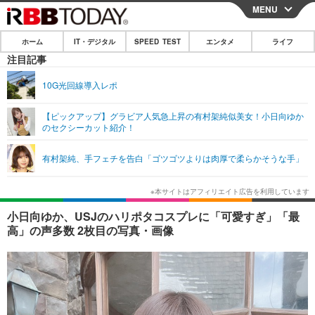
MENU
CLOSE
ホーム
IT・デジタル
SPEED TEST
エンタメ
ライフ
ホーム
注目記事
IT・デジタル
10G光回線導入レポ
IT・デジタルTOP
スマートフォン
SPEED TEST
【ピックアップ】グラビア人気急上昇の有村架純似美女！小日向ゆか
のセクシーカット紹介！
ネタ
ガジェット・ツール
エンタメ
有村架純、手フェチを告白「ゴツゴツよりは肉厚で柔らかそうな手」
ショッピング
その他
エンタメTOP
映画・ドラマ
ライフ
韓流・K-POP
韓国・芸能
ライフTOP
グルメ
リリース一覧
小日向ゆか、USJのハリポタコスプレに「可愛すぎ」「最
音楽
スポーツ
ペット
ショッピング
高」の声多数 2枚目の写真・画像
プッシュ通知の停止方法
グラビア
ブログ
その他
ショッピング
その他