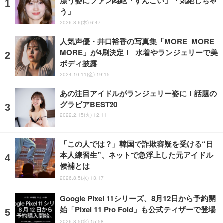
漂う姿にファン悶絶「すんごい」「気絶しちゃ
う」
2026.8.6(木) 6:47
人気声優・井口裕香の写真集「MORE MORE
MORE」が4刷決定！ 水着やランジェリーで美
ボディ披露
2024.10.11(金) 19:15
あの注目アイドルがランジェリー姿に！話題の
グラビアBEST20
2022.2.15(火) 12:11
「この人では？」韓国で詐欺容疑を受ける“日
本人練習生”、ネットで急浮上した元アイドル
候補とは
2026.8.5(水) 13:17
Google Pixel 11シリーズ、8月12日から予約開
始「Pixel 11 Pro Fold」も公式ティザーで登場
2026.8.5(水) 15:58