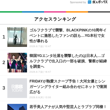
Sponsored by
アクセスランキング
ゴルフクラブで襲撃、BLACKPINKの10周年イ
ベントに激怒したファンの説も…YG本社で女
性が暴れる
2026.8.7(金) 10:47
韓国YGエンタ社屋を襲撃したのは日本人…ゴ
ルフクラブで出入口の一部を破損、警察が経緯
を調査へ
2026.8.7(金) 18:47
FRIDAYが熱愛スクープ予告！大河女優とシン
ガーソングライター組み合わせにネットで憶測
広がる
2026.8.6(木) 13:00
若手美人アナが人気中堅芸人とラブラブ同棲！