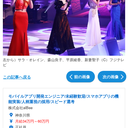
左から）サラ・オレイン、森山良子、平原綾香、新妻聖子（C）フジテレ
ビ
前の画像
次の画像
この記事へ戻る
モバイルアプリ開発エンジニア/未経験歓迎/スマホアプリの機
能実装/人柄重視の採用/スピード選考
株式会社alBee
神奈川県
月給34万円～60万円
正社員