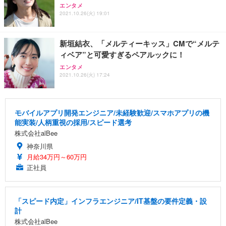
エンタメ
2021.10.26(火) 19:01
新垣結衣、「メルティーキッス」CMで“メルテ
ィベア”と可愛すぎるペアルックに！
エンタメ
2021.10.26(火) 17:24
モバイルアプリ開発エンジニア/未経験歓迎/スマホアプリの機
能実装/人柄重視の採用/スピード選考
株式会社alBee
神奈川県
月給34万円～60万円
正社員
「スピード内定」インフラエンジニア/IT基盤の要件定義・設
計
株式会社alBee