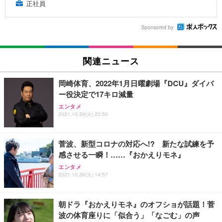
正社員
Sponsored by
関連ニュース
岡崎体育、2022年1月日曜劇場『DCU』ダイバ
ー役決定で17キロ減量
エンタメ
2021.10.26(火) 20:50
菅波、新型コロナの対応へ!? 新たな試練を予
感させる一瞬！……『おかえりモネ』
エンタメ
2021.10.26(火) 14:57
朝ドラ『おかえりモネ』のオフショが話題！菅
波の体育座りに「似合う」「なごむ」の声