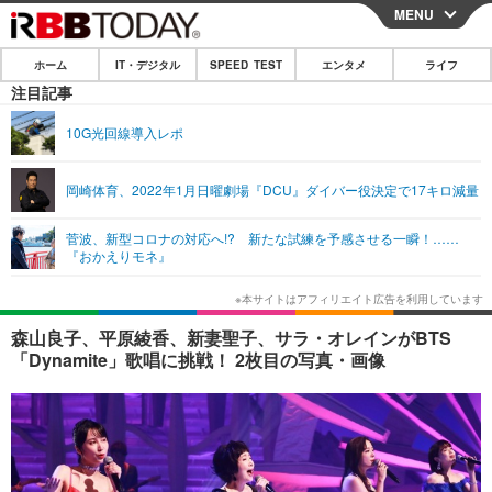
MENU
CLOSE
ホーム
IT・デジタル
SPEED TEST
エンタメ
ライフ
ホーム
注目記事
IT・デジタル
10G光回線導入レポ
IT・デジタルTOP
スマートフォン
SPEED TEST
岡崎体育、2022年1月日曜劇場『DCU』ダイバー役決定で17キロ減量
ネタ
ガジェット・ツール
エンタメ
菅波、新型コロナの対応へ!? 新たな試練を予感させる一瞬！……
ショッピング
その他
『おかえりモネ』
エンタメTOP
映画・ドラマ
ライフ
韓流・K-POP
韓国・芸能
ライフTOP
グルメ
リリース一覧
森山良子、平原綾香、新妻聖子、サラ・オレインがBTS
音楽
スポーツ
ペット
ショッピング
「Dynamite」歌唱に挑戦！ 2枚目の写真・画像
プッシュ通知の停止方法
グラビア
ブログ
その他
ショッピング
その他