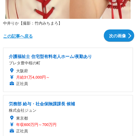
中井りか【撮影：竹内みちまろ】
次の画像
この記事へ戻る
介護福祉士 住宅型有料老人ホーム/夜勤あり
プレタ豊中桜の町
大阪府
月給31万4,000円～
正社員
労務部 給与・社会保険課課長 候補
株式会社ジュン
東京都
年収600万円～700万円
正社員