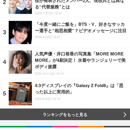
役が発表されたメンバー2人、現役兵とは異な
る“代替服務”とは
2026.7.27(月) 12:47
「今度一緒にご飯を」BTS・V、好きなサッカ
ー選手と“相思相愛”？ビデオメッセージに注目
2026.8.9(日) 18:47
人気声優・井口裕香の写真集「MORE MORE
MORE」が4刷決定！ 水着やランジェリーで美
ボディ披露
2024.10.11(金) 19:15
4:3ディスプレイの『Galaxy Z Fold8』は「思
った以上に実用的」
2026.8.9(日) 16:19
ランキングをもっと見る