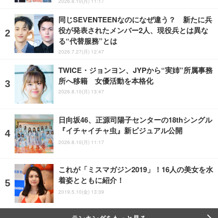
2026.8.10(月) 11:17
同じSEVENTEENなのになぜ違う？ 新たに兵
役が発表されたメンバー2人、現役兵とは異な
る“代替服務”とは
2026.7.27(月) 12:47
TWICE・ジョンヨン、JYPから“実姉”所属事務
所へ移籍 女優活動を本格化
2026.8.10(月) 13:47
日向坂46、正源司陽子センターの18thシングル
『イチャイチャ虫』新ビジュアル公開
2026.8.10(月) 11:17
これが「ミスマガジン2019」！16人の美女を水
着姿とともに紹介！
2019.5.10(金) 13:39
ランキングをもっと見る