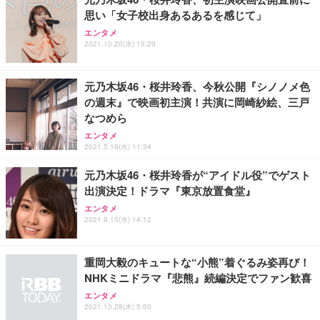
思い「女子校出身あるあるを感じて」
エンタメ
2021.10.20(水) 15:29
元乃木坂46・桜井玲香、今秋公開『シノノメ色
の週末』で映画初主演！共演に岡崎紗絵、三戸
なつめら
エンタメ
2021.5.19(水) 11:34
元乃木坂46・桜井玲香が“アイドル役”でゲスト
出演決定！ドラマ『東京放置食堂』
エンタメ
2021.9.15(水) 14:12
重岡大毅のキュートな“小熊”着ぐるみ姿再び！
NHKミニドラマ『悲熊』続編決定でファン歓喜
エンタメ
2021.10.28(木) 5:00