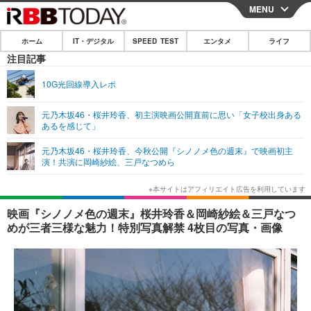
MENU
CLOSE
ホーム
IT・デジタル
SPEED TEST
エンタメ
ライフ
ホーム
注目記事
IT・デジタル
10G光回線導入レポ
IT・デジタルTOP
スマートフォン
SPEED TEST
元乃木坂46・桜井玲香、初主演映画公開直前に思い「女子校出身ある
あるを感じて」
ネタ
ガジェット・ツール
エンタメ
元乃木坂46・桜井玲香、今秋公開『シノノメ色の週末』で映画初主
ショッピング
その他
演！共演に岡崎紗絵、三戸なつめら
エンタメTOP
映画・ドラマ
ライフ
韓流・K-POP
韓国・芸能
ライフTOP
グルメ
リリース一覧
映画『シノノメ色の週末』桜井玲香＆岡崎紗絵＆三戸なつ
音楽
スポーツ
ペット
ショッピング
めが三者三様な魅力！特別写真解禁 4枚目の写真・画像
プッシュ通知の停止方法
グラビア
ブログ
その他
ショッピング
その他