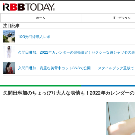
ホーム
IT・デジタル
ホーム
注目記事
IT・デジタル
10G光回線導入レポ
IT・デジタルTOP
SPEED TEST
久間田琳加、2022年カレンダーの発売決定！セクシーな彼シャツ姿の
ネタ
エンタメ
久間田琳加、貴重な美背中カットSNSで公開……スタイルブック重版で
ショッピング
エンタメTOP
ライフ
韓流・K-POP
ライフTOP
リリース一覧
久間田琳加のちょっぴり大人な表情も！2022年カレンダーの
音楽
ペット
プッシュ通知の停止方法
グラビア
その他
ショッピング