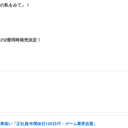
の私をみて」！
クの2冊同時発売決定！
い「正社員/年間休日125日/IT・ゲーム業界志望」