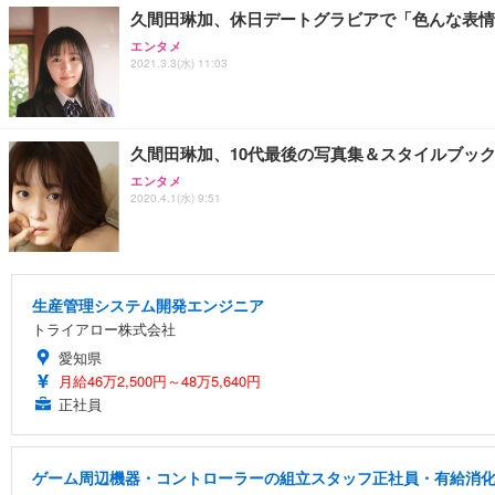
久間田琳加、休日デートグラビアで「色んな表情
エンタメ
2021.3.3(水) 11:03
久間田琳加、10代最後の写真集＆スタイルブッ
エンタメ
2020.4.1(水) 9:51
生産管理システム開発エンジニア
トライアロー株式会社
愛知県
月給46万2,500円～48万5,640円
正社員
ゲーム周辺機器・コントローラーの組立スタッフ正社員・有給消化率高