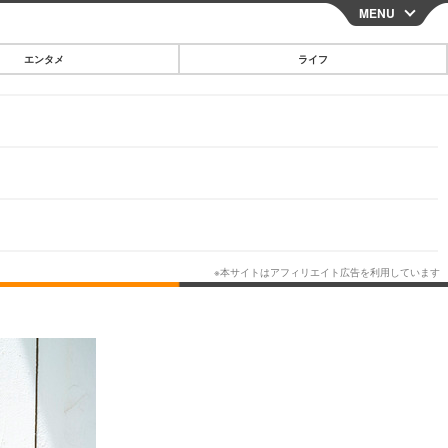
MENU
CLOSE
エンタメ
ライフ
スマートフォン
ガジェット・ツール
その他
映画・ドラマ
韓国・芸能
グルメ
スポーツ
ショッピング
ブログ
その他