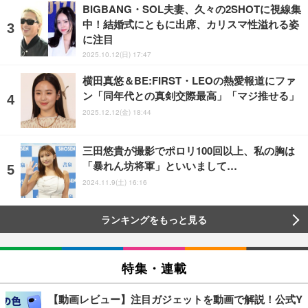
BIGBANG・SOL夫妻、久々の2SHOTに視線集
中！結婚式にともに出席、カリスマ性溢れる姿
に注目
2025.10.12(日) 17:47
横田真悠＆BE:FIRST・LEOの熱愛報道にファ
ン「同年代との真剣交際最高」「マジ推せる」
2025.12.12(金) 18:44
三田悠貴が撮影でポロリ100回以上、私の胸は
「暴れん坊将軍」といいまして…
2024.11.9(土) 16:16
ランキングをもっと見る
特集・連載
【動画レビュー】注目ガジェットを動画で解説！公式Y