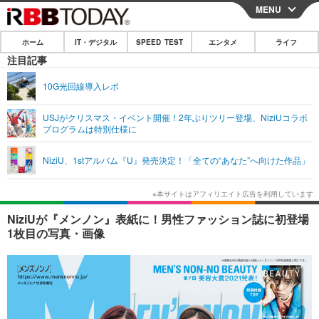
MENU
CLOSE
ホーム
IT・デジタル
SPEED TEST
エンタメ
ライフ
ホーム
注目記事
IT・デジタル
10G光回線導入レポ
IT・デジタルTOP
スマートフォン
SPEED TEST
USJがクリスマス・イベント開催！2年ぶりツリー登場、NiziUコラボ
プログラムは特別仕様に
ネタ
ガジェット・ツール
エンタメ
NiziU、1stアルバム『U』発売決定！「全ての“あなた”へ向けた作品」
ショッピング
その他
エンタメTOP
映画・ドラマ
ライフ
韓流・K-POP
韓国・芸能
ライフTOP
グルメ
リリース一覧
NiziUが『メンノン』表紙に！男性ファッション誌に初登場
音楽
スポーツ
ペット
ショッピング
1枚目の写真・画像
プッシュ通知の停止方法
グラビア
ブログ
その他
ショッピング
その他