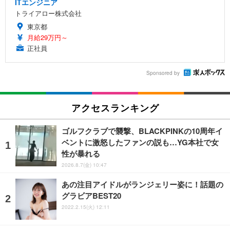
ITエンジニア
トライアロー株式会社
東京都
月給29万円～
正社員
Sponsored by
アクセスランキング
ゴルフクラブで襲撃、BLACKPINKの10周年イ
ベントに激怒したファンの説も…YG本社で女
性が暴れる
2026.8.7(金) 10:47
あの注目アイドルがランジェリー姿に！話題の
グラビアBEST20
2022.2.15(火) 12:11