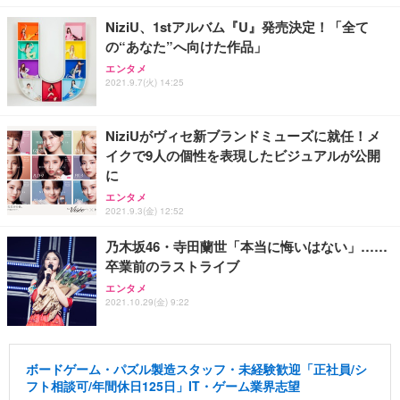
NiziU、1stアルバム『U』発売決定！「全て
の“あなた”へ向けた作品」
エンタメ
2021.9.7(火) 14:25
NiziUがヴィセ新ブランドミューズに就任！メ
イクで9人の個性を表現したビジュアルが公開
に
エンタメ
2021.9.3(金) 12:52
乃木坂46・寺田蘭世「本当に悔いはない」……
卒業前のラストライブ
エンタメ
2021.10.29(金) 9:22
ボードゲーム・パズル製造スタッフ・未経験歓迎「正社員/シ
フト相談可/年間休日125日」IT・ゲーム業界志望