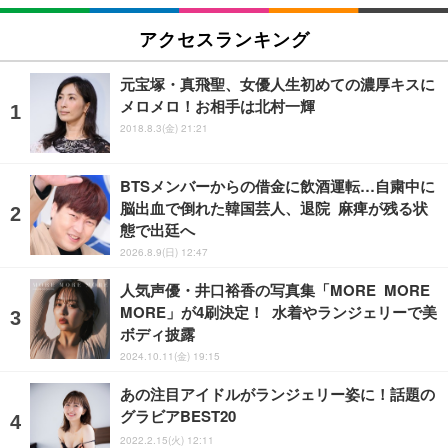
アクセスランキング
元宝塚・真飛聖、女優人生初めての濃厚キスに
メロメロ！お相手は北村一輝
2018.8.3(金) 21:21
BTSメンバーからの借金に飲酒運転…自粛中に
脳出血で倒れた韓国芸人、退院 麻痺が残る状
態で出廷へ
2026.8.9(日) 12:47
人気声優・井口裕香の写真集「MORE MORE
MORE」が4刷決定！ 水着やランジェリーで美
ボディ披露
2024.10.11(金) 19:15
あの注目アイドルがランジェリー姿に！話題の
グラビアBEST20
2022.2.15(火) 12:11