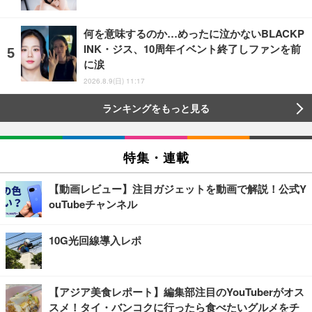
何を意味するのか…めったに泣かないBLACKP
INK・ジス、10周年イベント終了しファンを前
に涙
2026.8.9(日) 11:17
ランキングをもっと見る
特集・連載
【動画レビュー】注目ガジェットを動画で解説！公式Y
ouTubeチャンネル
10G光回線導入レポ
【アジア美食レポート】編集部注目のYouTuberがオス
スメ！タイ・バンコクに行ったら食べたいグルメをチ