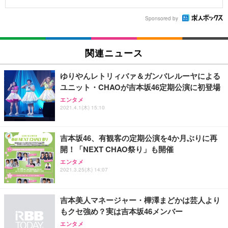
Sponsored by
関連ニュース
ゆりやんレトリィバァ＆ガンバレルーヤによる
ユニット・CHAOが吉本坂46定期公演に初登場
エンタメ
2021.4.1(木) 15:10
吉本坂46、有観客の定期公演を4か月ぶりに再
開！「NEXT CHAO祭り」も開催
エンタメ
2021.3.25(木) 14:07
吉本美人マネージャー・樺澤まどかは芸人より
もクセ強め？実は吉本坂46メンバー
エンタメ