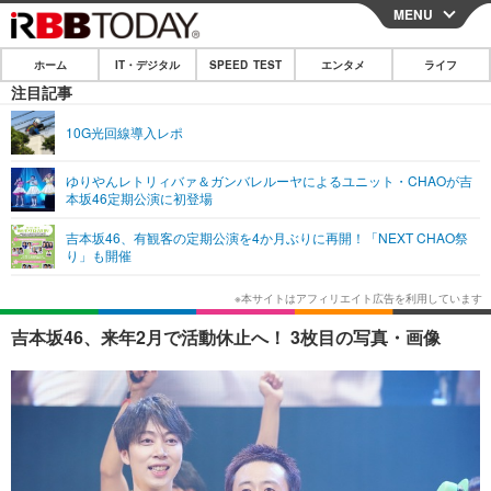
MENU
CLOSE
ホーム
IT・デジタル
SPEED TEST
エンタメ
ライフ
ホーム
注目記事
IT・デジタル
10G光回線導入レポ
IT・デジタルTOP
スマートフォン
SPEED TEST
ゆりやんレトリィバァ＆ガンバレルーヤによるユニット・CHAOが吉
本坂46定期公演に初登場
ネタ
ガジェット・ツール
エンタメ
吉本坂46、有観客の定期公演を4か月ぶりに再開！「NEXT CHAO祭
ショッピング
その他
り」も開催
エンタメTOP
映画・ドラマ
ライフ
韓流・K-POP
韓国・芸能
ライフTOP
グルメ
リリース一覧
吉本坂46、来年2月で活動休止へ！ 3枚目の写真・画像
音楽
スポーツ
ペット
ショッピング
プッシュ通知の停止方法
グラビア
ブログ
その他
ショッピング
その他