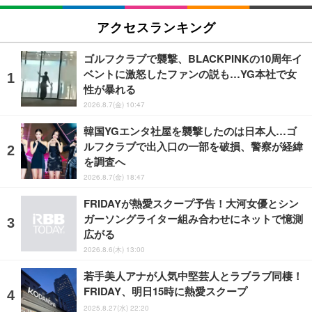
アクセスランキング
ゴルフクラブで襲撃、BLACKPINKの10周年イ
ベントに激怒したファンの説も…YG本社で女
性が暴れる
2026.8.7(金) 10:47
韓国YGエンタ社屋を襲撃したのは日本人…ゴ
ルフクラブで出入口の一部を破損、警察が経緯
を調査へ
2026.8.7(金) 18:47
FRIDAYが熱愛スクープ予告！大河女優とシン
ガーソングライター組み合わせにネットで憶測
広がる
2026.8.6(木) 13:00
若手美人アナが人気中堅芸人とラブラブ同棲！
FRIDAY、明日15時に熱愛スクープ
2025.8.27(水) 22:20