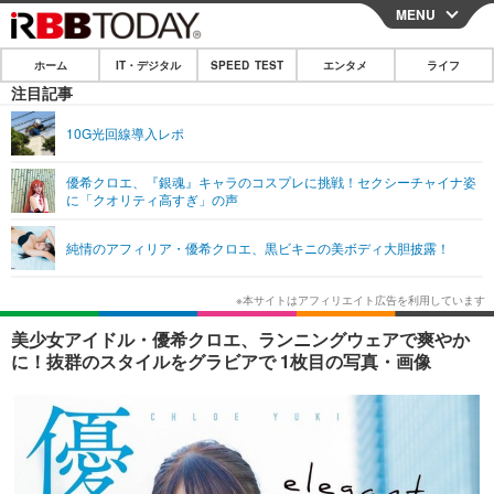
MENU
CLOSE
ホーム
IT・デジタル
SPEED TEST
エンタメ
ライフ
ホーム
注目記事
IT・デジタル
10G光回線導入レポ
IT・デジタルTOP
スマートフォン
SPEED TEST
優希クロエ、『銀魂』キャラのコスプレに挑戦！セクシーチャイナ姿
に「クオリティ高すぎ」の声
ネタ
ガジェット・ツール
エンタメ
純情のアフィリア・優希クロエ、黒ビキニの美ボディ大胆披露！
ショッピング
その他
エンタメTOP
映画・ドラマ
ライフ
韓流・K-POP
韓国・芸能
ライフTOP
グルメ
リリース一覧
美少女アイドル・優希クロエ、ランニングウェアで爽やか
音楽
スポーツ
ペット
ショッピング
に！抜群のスタイルをグラビアで 1枚目の写真・画像
プッシュ通知の停止方法
グラビア
ブログ
その他
ショッピング
その他