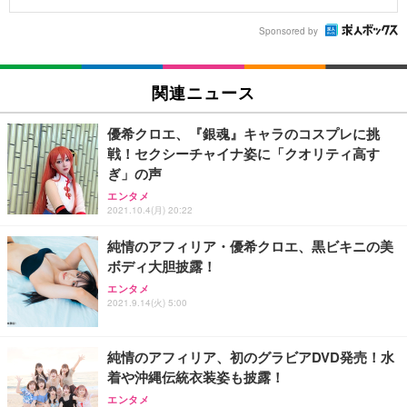
Sponsored by
関連ニュース
優希クロエ、『銀魂』キャラのコスプレに挑
戦！セクシーチャイナ姿に「クオリティ高す
ぎ」の声
エンタメ
2021.10.4(月) 20:22
純情のアフィリア・優希クロエ、黒ビキニの美
ボディ大胆披露！
エンタメ
2021.9.14(火) 5:00
純情のアフィリア、初のグラビアDVD発売！水
着や沖縄伝統衣装姿も披露！
エンタメ