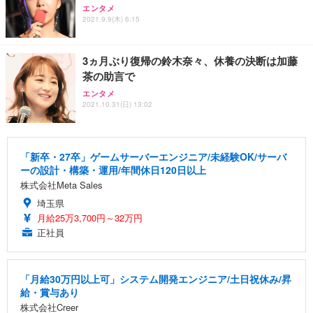
エンタメ
2021.9.9(木) 6:15
3ヵ月ぶり復帰の鈴木奈々、休養の決断は加藤
茶の助言で
エンタメ
2021.10.31(日) 13:02
「新卒・27卒」ゲームサーバーエンジニア/未経験OK/サーバ
ーの設計・構築・運用/年間休日120日以上
株式会社Meta Sales
埼玉県
月給25万3,700円～32万円
正社員
「月給30万円以上可」システム開発エンジニア/土日祝休み/昇
給・賞与あり
株式会社Creer