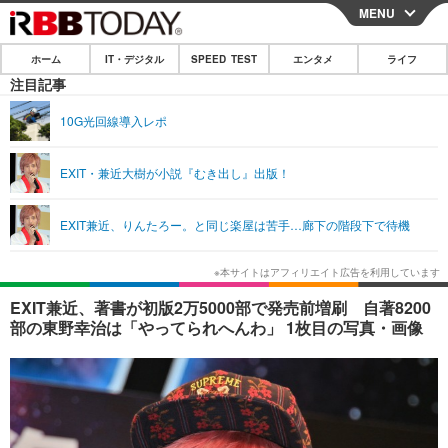
MENU
CLOSE
ホーム
IT・デジタル
SPEED TEST
エンタメ
ライフ
ホーム
注目記事
IT・デジタル
10G光回線導入レポ
IT・デジタルTOP
スマートフォン
SPEED TEST
EXIT・兼近大樹が小説『むき出し』出版！
ネタ
ガジェット・ツール
エンタメ
EXIT兼近、りんたろー。と同じ楽屋は苦手…廊下の階段下で待機
ショッピング
その他
エンタメTOP
映画・ドラマ
ライフ
韓流・K-POP
韓国・芸能
ライフTOP
グルメ
リリース一覧
EXIT兼近、著書が初版2万5000部で発売前増刷 自著8200
音楽
スポーツ
ペット
ショッピング
部の東野幸治は「やってられへんわ」 1枚目の写真・画像
プッシュ通知の停止方法
グラビア
ブログ
その他
ショッピング
その他