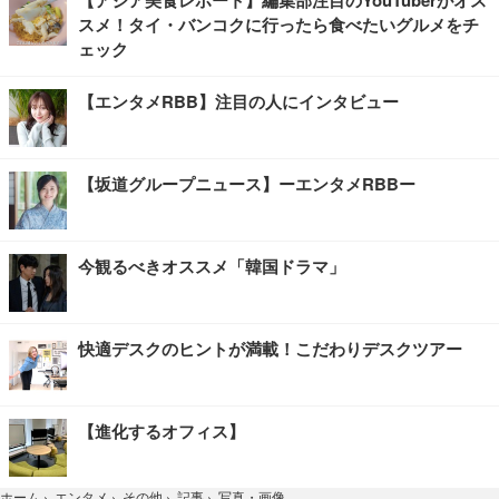
【アジア美食レポート】編集部注目のYouTuberがオス
スメ！タイ・バンコクに行ったら食べたいグルメをチ
ェック
【エンタメRBB】注目の人にインタビュー
【坂道グループニュース】ーエンタメRBBー
今観るべきオススメ「韓国ドラマ」
快適デスクのヒントが満載！こだわりデスクツアー
【進化するオフィス】
写真・画像
ホーム
›
エンタメ
›
その他
›
記事
›