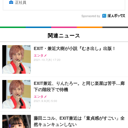
正社員
Sponsored by
関連ニュース
EXIT・兼近大樹が小説『むき出し』出版！
エンタメ
2021.10.7(木) 17:20
EXIT兼近、りんたろー。と同じ楽屋は苦手…廊
下の階段下で待機
エンタメ
2021.9.9(木) 5:00
藤田ニコル、EXIT兼近は「童貞感がすごい」全
然キュンキュンしない