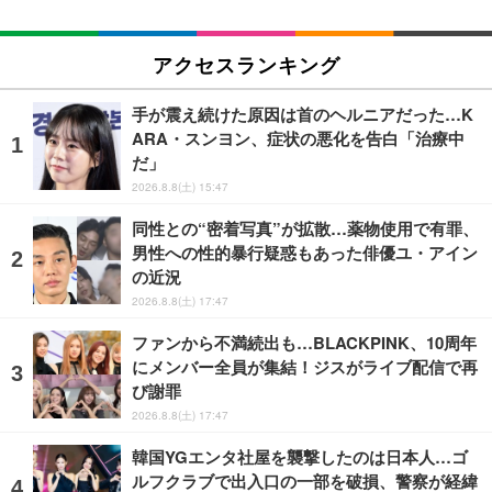
アクセスランキング
手が震え続けた原因は首のヘルニアだった…K
ARA・スンヨン、症状の悪化を告白「治療中
だ」
2026.8.8(土) 15:47
同性との“密着写真”が拡散…薬物使用で有罪、
男性への性的暴行疑惑もあった俳優ユ・アイン
の近況
2026.8.8(土) 17:47
ファンから不満続出も…BLACKPINK、10周年
にメンバー全員が集結！ジスがライブ配信で再
び謝罪
2026.8.8(土) 17:47
韓国YGエンタ社屋を襲撃したのは日本人…ゴ
ルフクラブで出入口の一部を破損、警察が経緯