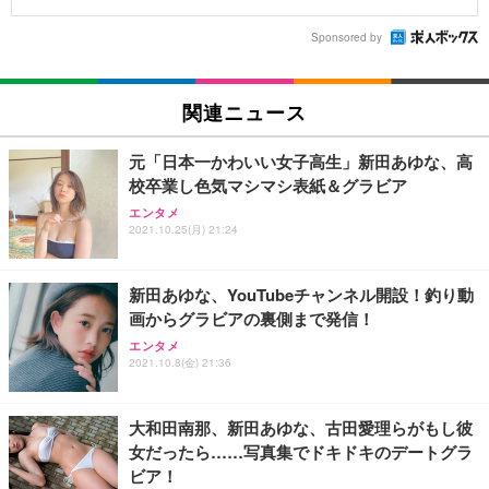
Sponsored by
関連ニュース
元「日本一かわいい女子高生」新田あゆな、高
校卒業し色気マシマシ表紙＆グラビア
エンタメ
2021.10.25(月) 21:24
新田あゆな、YouTubeチャンネル開設！釣り動
画からグラビアの裏側まで発信！
エンタメ
2021.10.8(金) 21:36
大和田南那、新田あゆな、古田愛理らがもし彼
女だったら……写真集でドキドキのデートグラ
ビア！