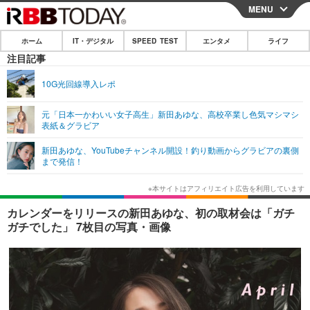
MENU
CLOSE
ホーム
IT・デジタル
SPEED TEST
エンタメ
ライフ
ホーム
注目記事
IT・デジタル
10G光回線導入レポ
IT・デジタルTOP
スマートフォン
SPEED TEST
元「日本一かわいい女子高生」新田あゆな、高校卒業し色気マシマシ
表紙＆グラビア
ネタ
ガジェット・ツール
エンタメ
新田あゆな、YouTubeチャンネル開設！釣り動画からグラビアの裏側
ショッピング
その他
まで発信！
エンタメTOP
映画・ドラマ
ライフ
韓流・K-POP
韓国・芸能
ライフTOP
グルメ
リリース一覧
カレンダーをリリースの新田あゆな、初の取材会は「ガチ
音楽
スポーツ
ペット
ショッピング
ガチでした」 7枚目の写真・画像
プッシュ通知の停止方法
グラビア
ブログ
その他
ショッピング
その他