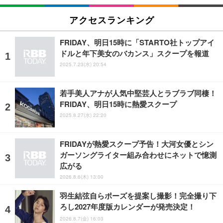
アクセスランキング
FRIDAY、明日15時に「STARTO社トップアイ
ドルと年下美女のバカンス」スクープを報道
2025.7.23(水) 20:54
若手美人アナが人気中堅芸人とラブラブ同棲！
FRIDAY、明日15時に熱愛スクープ
2025.8.27(水) 22:20
FRIDAYが熱愛スクープ予告！大河女優とシン
ガーソングライター組み合わせにネットで憶測
広がる
2026.8.6(木) 13:00
羽生結弦自らポーズを提案し撮影！完全撮り下
ろし2027年度版カレンダーが発売決定！
2026.8.7(金) 16:03