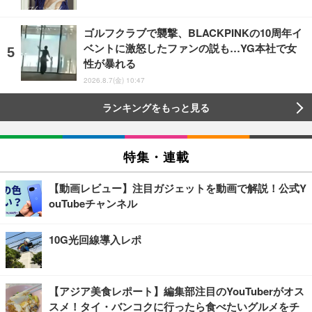
ゴルフクラブで襲撃、BLACKPINKの10周年イ
ベントに激怒したファンの説も…YG本社で女
性が暴れる
2026.8.7(金) 10:47
ランキングをもっと見る
特集・連載
【動画レビュー】注目ガジェットを動画で解説！公式Y
ouTubeチャンネル
10G光回線導入レポ
【アジア美食レポート】編集部注目のYouTuberがオス
スメ！タイ・バンコクに行ったら食べたいグルメをチ