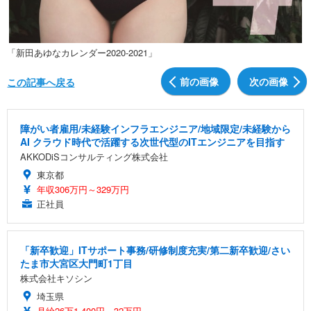
「新田あゆなカレンダー2020-2021」
前の画像
次の画像
この記事へ戻る
障がい者雇用/未経験インフラエンジニア/地域限定/未経験から
AI クラウド時代で活躍する次世代型のITエンジニアを目指す
AKKODiSコンサルティング株式会社
東京都
年収306万円～329万円
正社員
「新卒歓迎」ITサポート事務/研修制度充実/第二新卒歓迎/さい
たま市大宮区大門町1丁目
株式会社キソシン
埼玉県
月給26万1,400円～32万円