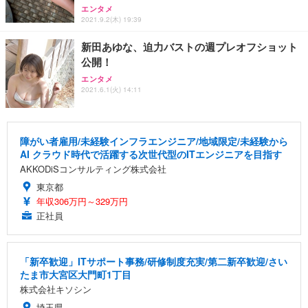
エンタメ
2021.9.2(木) 19:39
新田あゆな、迫力バストの週プレオフショット
公開！
エンタメ
2021.6.1(火) 14:11
障がい者雇用/未経験インフラエンジニア/地域限定/未経験から
AI クラウド時代で活躍する次世代型のITエンジニアを目指す
AKKODiSコンサルティング株式会社
東京都
年収306万円～329万円
正社員
「新卒歓迎」ITサポート事務/研修制度充実/第二新卒歓迎/さい
たま市大宮区大門町1丁目
株式会社キソシン
埼玉県