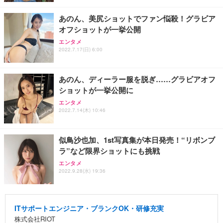
あのん、美尻ショットでファン悩殺！グラビア
オフショットが一挙公開
エンタメ
2022.7.17(日) 6:00
あのん、ディーラー服を脱ぎ……グラビアオフ
ショットが一挙公開に
エンタメ
2022.7.14(木) 10:46
似鳥沙也加、1st写真集が本日発売！“リボンブ
ラ”など限界ショットにも挑戦
エンタメ
2022.9.28(水) 19:36
ITサポートエンジニア・ブランクOK・研修充実
株式会社RIOT