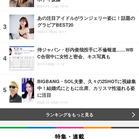
2024.10.11(金) 19:15
あの注目アイドルがランジェリー姿に！話題の
グラビアBEST20
2022.2.15(火) 12:11
侍ジャパン・杉内俊哉投手に不倫報道……WB
C合宿中に女性と密会、キス写真も
2013.3.8(金) 11:12
BIGBANG・SOL夫妻、久々の2SHOTに視線集
中！結婚式にともに出席、カリスマ性溢れる姿
に注目
2025.10.12(日) 17:47
ランキングをもっと見る
特集・連載