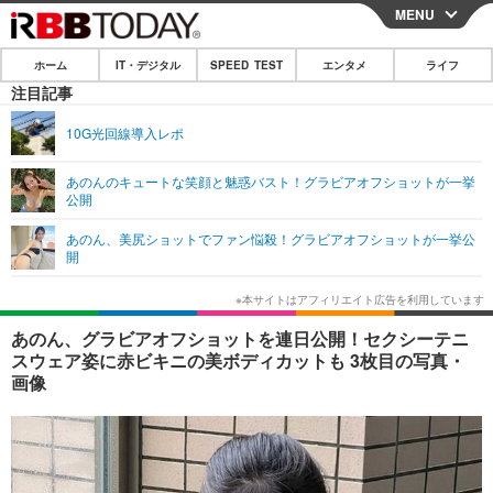
MENU
CLOSE
ホーム
IT・デジタル
SPEED TEST
エンタメ
ライフ
ホーム
注目記事
IT・デジタル
10G光回線導入レポ
IT・デジタルTOP
スマートフォン
SPEED TEST
あのんのキュートな笑顔と魅惑バスト！グラビアオフショットが一挙
公開
ネタ
ガジェット・ツール
エンタメ
あのん、美尻ショットでファン悩殺！グラビアオフショットが一挙公
ショッピング
その他
開
エンタメTOP
映画・ドラマ
ライフ
韓流・K-POP
韓国・芸能
ライフTOP
グルメ
リリース一覧
あのん、グラビアオフショットを連日公開！セクシーテニ
音楽
スポーツ
ペット
ショッピング
スウェア姿に赤ビキニの美ボディカットも 3枚目の写真・
プッシュ通知の停止方法
画像
グラビア
ブログ
その他
ショッピング
その他