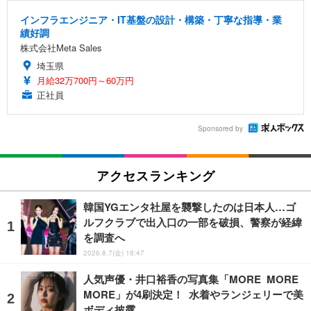
インフラエンジニア・IT基盤の設計・構築・丁寧な指導・業
績好調
株式会社Meta Sales
埼玉県
月給32万700円～60万円
正社員
Sponsored by
アクセスランキング
韓国YGエンタ社屋を襲撃したのは日本人…ゴ
ルフクラブで出入口の一部を破損、警察が経緯
を調査へ
2026.8.7(金) 18:47
人気声優・井口裕香の写真集「MORE MORE
MORE」が4刷決定！ 水着やランジェリーで美
ボディ披露