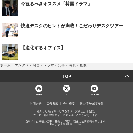
今観るべきオススメ「韓国ドラマ」
快適デスクのヒントが満載！こだわりデスクツアー
【進化するオフィス】
写真・画像
ホーム
›
エンタメ
›
映画・ドラマ
›
記事
›
TOP
Home
X
YouTube
お問合せ
広告掲載
会社概要
個人情報保護方針
紹介した商品/サービスを購入、契約した場合に、
売上の一部が弊社サイトに還元されることがあります。
当サイトに掲載の記事・見出し・写真・画像の無断転載を禁じます。
Copyright © 2026 IID, Inc.