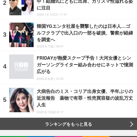
中！結婚式にともに出席、カリスマ性溢れる姿
に注目
2025.10.12(日) 17:47
韓国YGエンタ社屋を襲撃したのは日本人…ゴ
ルフクラブで出入口の一部を破損、警察が経緯
を調査へ
2026.8.7(金) 18:47
FRIDAYが熱愛スクープ予告！大河女優とシン
ガーソングライター組み合わせにネットで憶測
広がる
2026.8.6(木) 13:00
大病告白のミス・コリア出身女優、半年ぶりの
近況報告 薬物で有罪・性売買容疑の波乱万丈
人生
2025.8.15(金) 8:17
ランキングをもっと見る