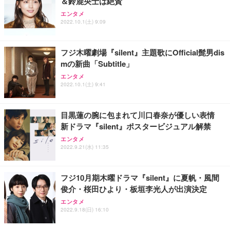
＆鈴鹿央士は絶賛
エンタメ
2022.10.1(土) 9:09
フジ木曜劇場『silent』主題歌にOfficial髭男dis
mの新曲「Subtitle」
エンタメ
2022.10.1(土) 9:41
目黒蓮の腕に包まれて川口春奈が優しい表情
新ドラマ『silent』ポスタービジュアル解禁
エンタメ
2022.9.21(水) 11:35
フジ10月期木曜ドラマ『silent』に夏帆・風間
俊介・桜田ひより・板垣李光人が出演決定
エンタメ
2022.9.18(日) 16:10