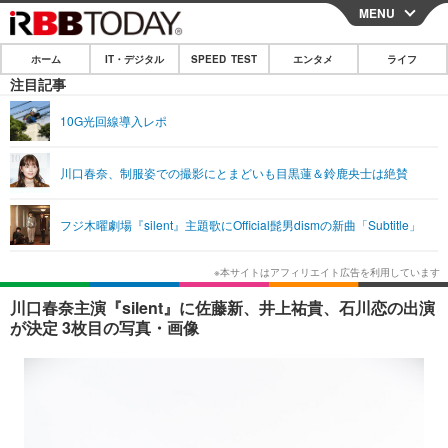
MENU
CLOSE
ホーム
IT・デジタル
SPEED TEST
エンタメ
ライフ
ホーム
注目記事
IT・デジタル
10G光回線導入レポ
IT・デジタルTOP
スマートフォン
SPEED TEST
川口春奈、制服姿での撮影にとまどいも目黒蓮＆鈴鹿央士は絶賛
ネタ
ガジェット・ツール
エンタメ
フジ木曜劇場『silent』主題歌にOfficial髭男dismの新曲「Subtitle」
ショッピング
その他
エンタメTOP
映画・ドラマ
ライフ
韓流・K-POP
韓国・芸能
ライフTOP
グルメ
リリース一覧
川口春奈主演『silent』に佐藤新、井上祐貴、石川恋の出演
音楽
スポーツ
ペット
ショッピング
が決定 3枚目の写真・画像
プッシュ通知の停止方法
グラビア
ブログ
その他
ショッピング
その他