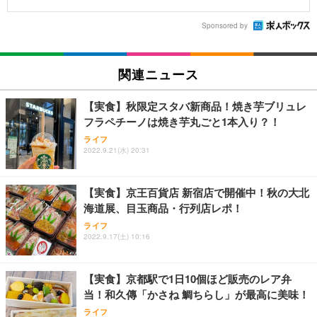
Sponsored by
関連ニュース
【実食】秋限定スタバ新商品！焼き芋ブリュレ
フラペチーノは焼き芋丸ごと1本入り？！
ライフ
2022.9.21(水) 20:31
【実食】京王百貨店 新宿店で開催中！秋の大北
海道展、目玉商品・行列店レポ！
ライフ
2022.9.17(土) 10:16
【実食】京都駅で1日10個ほど販売のレア弁
当！和久傳「かさね 鯛ちらし」が最高に美味！
ライフ