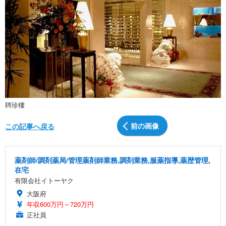
聘珍樓
前の画像
この記事へ戻る
薬剤師/調剤薬局/管理薬剤師業務,調剤業務,服薬指導,薬歴管理,
在宅
有限会社イトーヤク
大阪府
年収600万円～720万円
正社員