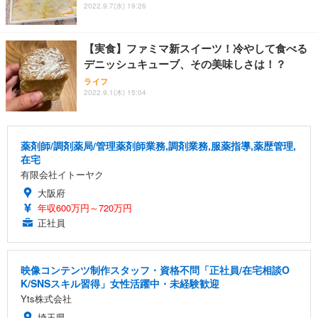
2022.9.7(水) 19:26
【実食】ファミマ新スイーツ！冷やして食べる
デニッシュキューブ、その美味しさは！？
ライフ
2022.9.1(木) 15:04
薬剤師/調剤薬局/管理薬剤師業務,調剤業務,服薬指導,薬歴管理,
在宅
有限会社イトーヤク
大阪府
年収600万円～720万円
正社員
映像コンテンツ制作スタッフ・資格不問「正社員/在宅相談O
K/SNSスキル習得」女性活躍中・未経験歓迎
Yts株式会社
埼玉県