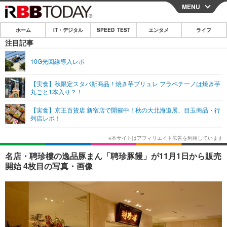
MENU
CLOSE
ホーム
IT・デジタル
SPEED TEST
エンタメ
ライフ
ホーム
注目記事
IT・デジタル
10G光回線導入レポ
IT・デジタルTOP
スマートフォン
SPEED TEST
【実食】秋限定スタバ新商品！焼き芋ブリュレ フラペチーノは焼き芋
丸ごと1本入り？！
ネタ
ガジェット・ツール
エンタメ
【実食】京王百貨店 新宿店で開催中！秋の大北海道展、目玉商品・行
ショッピング
その他
列店レポ！
エンタメTOP
映画・ドラマ
ライフ
韓流・K-POP
韓国・芸能
ライフTOP
グルメ
リリース一覧
名店・聘珍樓の逸品豚まん「聘珍豚饅」が11月1日から販売
音楽
スポーツ
ペット
ショッピング
開始 4枚目の写真・画像
プッシュ通知の停止方法
グラビア
ブログ
その他
ショッピング
その他