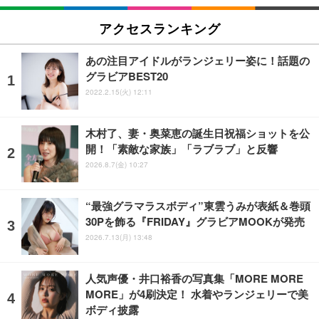
アクセスランキング
あの注目アイドルがランジェリー姿に！話題の
グラビアBEST20
2022.2.15(火) 12:11
木村了、妻・奥菜恵の誕生日祝福ショットを公
開！「素敵な家族」「ラブラブ」と反響
2026.8.7(金) 10:27
“最強グラマラスボディ”東雲うみが表紙＆巻頭
30Pを飾る『FRIDAY』グラビアMOOKが発売
2026.7.13(月) 13:48
人気声優・井口裕香の写真集「MORE MORE
MORE」が4刷決定！ 水着やランジェリーで美
ボディ披露