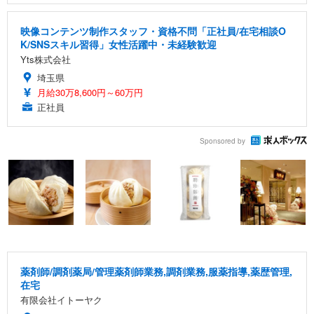
映像コンテンツ制作スタッフ・資格不問「正社員/在宅相談O
K/SNSスキル習得」女性活躍中・未経験歓迎
Yts株式会社
埼玉県
月給30万8,600円～60万円
正社員
Sponsored by
薬剤師/調剤薬局/管理薬剤師業務,調剤業務,服薬指導,薬歴管理,
在宅
有限会社イトーヤク