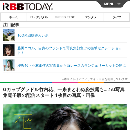
MENU
CLOSE
ホーム
IT・デジタル
SPEED TEST
エンタメ
ライフ
ホーム
注目記事
IT・デジタル
10G光回線導入レポ
IT・デジタルTOP
スマートフォン
SPEED TEST
藤田ニコル、自身のブランドで写真集顔負けの衝撃セクシーショッ
ト！
ネタ
ガジェット・ツール
エンタメ
櫻坂46・小林由依の写真集から白レースのランジェリーカット公開に
ショッピング
その他
エンタメTOP
映画・ドラマ
ライフ
韓流・K-POP
韓国・芸能
ライフTOP
グルメ
リリース一覧
Gカップグラドル竹内花、一糸まとわぬ姿披露も....1st写真
音楽
スポーツ
ペット
ショッピング
集電子版の配信スタート 1枚目の写真・画像
プッシュ通知の停止方法
グラビア
ブログ
その他
ショッピング
その他