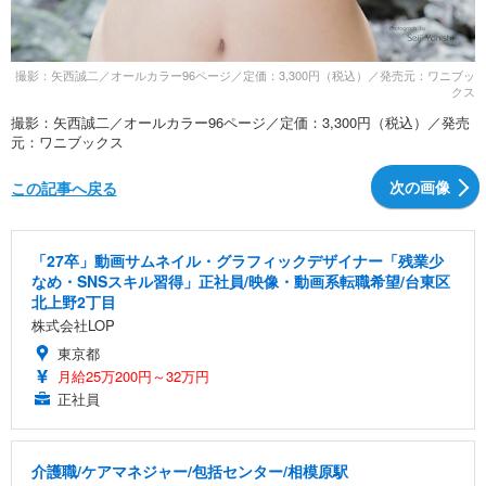
撮影：矢西誠二／オールカラー96ページ／定価：3,300円（税込）／発売元：ワニブッ
クス
撮影：矢西誠二／オールカラー96ページ／定価：3,300円（税込）／発売
元：ワニブックス
次の画像
この記事へ戻る
「27卒」動画サムネイル・グラフィックデザイナー「残業少
なめ・SNSスキル習得」正社員/映像・動画系転職希望/台東区
北上野2丁目
株式会社LOP
東京都
月給25万200円～32万円
正社員
介護職/ケアマネジャー/包括センター/相模原駅