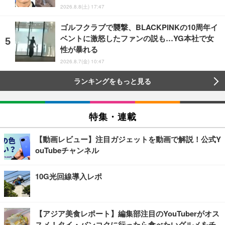
2026.8.8(土) 17:47
ゴルフクラブで襲撃、BLACKPINKの10周年イ
ベントに激怒したファンの説も…YG本社で女
性が暴れる
2026.8.7(金) 10:47
ランキングをもっと見る
特集・連載
【動画レビュー】注目ガジェットを動画で解説！公式Y
ouTubeチャンネル
10G光回線導入レポ
【アジア美食レポート】編集部注目のYouTuberがオス
スメ！タイ・バンコクに行ったら食べたいグルメをチ