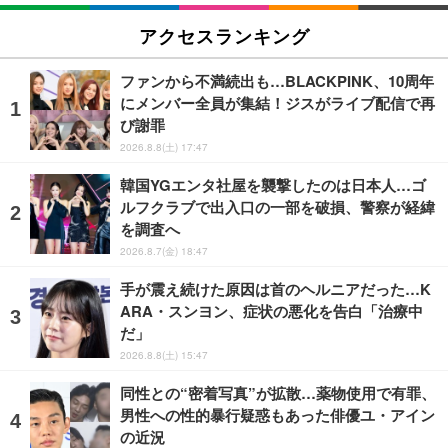
アクセスランキング
ファンから不満続出も…BLACKPINK、10周年
にメンバー全員が集結！ジスがライブ配信で再
び謝罪
2026.8.8(土) 17:47
韓国YGエンタ社屋を襲撃したのは日本人…ゴ
ルフクラブで出入口の一部を破損、警察が経緯
を調査へ
2026.8.7(金) 18:47
手が震え続けた原因は首のヘルニアだった…K
ARA・スンヨン、症状の悪化を告白「治療中
だ」
2026.8.8(土) 15:47
同性との“密着写真”が拡散…薬物使用で有罪、
男性への性的暴行疑惑もあった俳優ユ・アイン
の近況