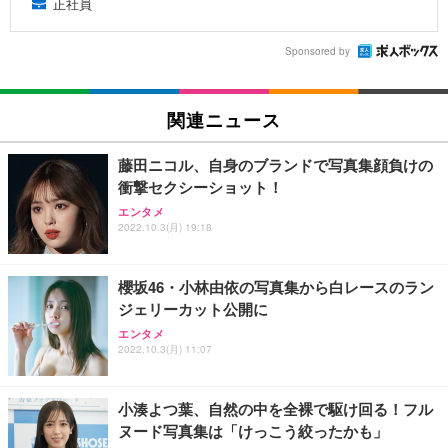
正社員
Sponsored by
関連ニュース
藤田ニコル、自身のブランドで写真集顔負けの
衝撃セクシーショット！
エンタメ
2022.10.3(月) 19:18
櫻坂46・小林由依の写真集から白レースのラン
ジェリーカット公開に
エンタメ
2022.10.3(月) 11:07
小湊よつ葉、自然の中を全裸で駆け回る！フル
ヌード写真集は「けっこう絞ったかも」