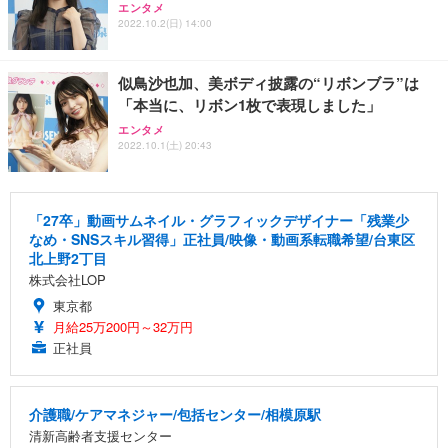
エンタメ
2022.10.2(日) 14:00
似鳥沙也加、美ボディ披露の“リボンブラ”は
「本当に、リボン1枚で表現しました」
エンタメ
2022.10.1(土) 20:43
「27卒」動画サムネイル・グラフィックデザイナー「残業少
なめ・SNSスキル習得」正社員/映像・動画系転職希望/台東区
北上野2丁目
株式会社LOP
東京都
月給25万200円～32万円
正社員
介護職/ケアマネジャー/包括センター/相模原駅
清新高齢者支援センター