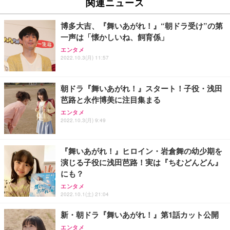
関連ニュース
博多大吉、『舞いあがれ！』“朝ドラ受け”の第
一声は「懐かしいね、飼育係」
エンタメ
2022.10.3(月) 11:57
朝ドラ『舞いあがれ！』スタート！子役・浅田
芭路と永作博美に注目集まる
エンタメ
2022.10.3(月) 9:49
『舞いあがれ！』ヒロイン・岩倉舞の幼少期を
演じる子役に浅田芭路！実は『ちむどんどん』
にも？
エンタメ
2022.10.1(土) 21:04
新・朝ドラ『舞いあがれ！』第1話カット公開
エンタメ