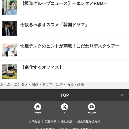
【坂道グループニュース】ーエンタメRBBー
今観るべきオススメ「韓国ドラマ」
快適デスクのヒントが満載！こだわりデスクツアー
【進化するオフィス】
写真・画像
ホーム
›
エンタメ
›
映画・ドラマ
›
記事
›
TOP
Home
X
YouTube
お問合せ
広告掲載
会社概要
個人情報保護方針
紹介した商品/サービスを購入、契約した場合に、