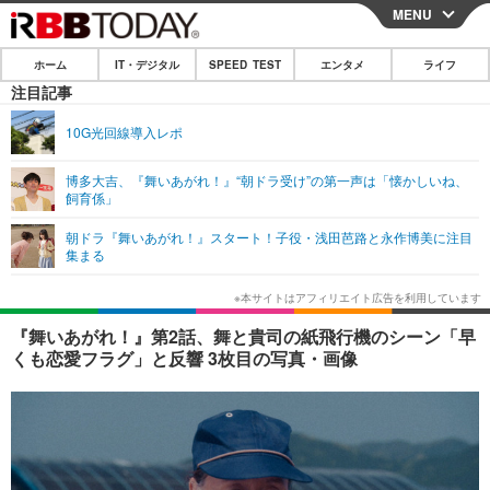
MENU
CLOSE
ホーム
IT・デジタル
SPEED TEST
エンタメ
ライフ
ホーム
注目記事
IT・デジタル
10G光回線導入レポ
IT・デジタルTOP
スマートフォン
SPEED TEST
博多大吉、『舞いあがれ！』“朝ドラ受け”の第一声は「懐かしいね、
飼育係」
ネタ
ガジェット・ツール
エンタメ
朝ドラ『舞いあがれ！』スタート！子役・浅田芭路と永作博美に注目
ショッピング
その他
集まる
エンタメTOP
映画・ドラマ
ライフ
韓流・K-POP
韓国・芸能
ライフTOP
グルメ
リリース一覧
『舞いあがれ！』第2話、舞と貴司の紙飛行機のシーン「早
音楽
スポーツ
ペット
ショッピング
くも恋愛フラグ」と反響 3枚目の写真・画像
プッシュ通知の停止方法
グラビア
ブログ
その他
ショッピング
その他