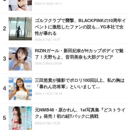
2022.2.15(火) 12:11
ゴルフクラブで襲撃、BLACKPINKの10周年イ
ベントに激怒したファンの説も…YG本社で女
性が暴れる
2026.8.7(金) 10:47
RIZINガール・新田妃奈がHカップボディで魅
了！天野ちよ、音羽美奈も大胆グラビア
2026.7.28(火) 20:58
三田悠貴が撮影でポロリ100回以上、私の胸は
「暴れん坊将軍」といいまして…
2024.11.9(土) 16:16
元NMB48・原かれん、1st写真集『どストライ
ク』発売！初の紐Tバックに挑戦
2026.8.7(金) 10:22