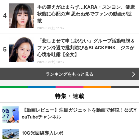
手の震えが止まらず…KARA・スンヨン、健康
状態に心配の声 思わぬ形でファンの動画が拡
散
2026.8.8(土) 11:47
「悲しませて申し訳ない」グループ活動軽視＆
ファン冷遇で批判浴びるBLACKPINK、ジスが
心境を吐露【全文】
2026.8.8(土) 10:47
ランキングをもっと見る
特集・連載
【動画レビュー】注目ガジェットを動画で解説！公式Y
ouTubeチャンネル
10G光回線導入レポ