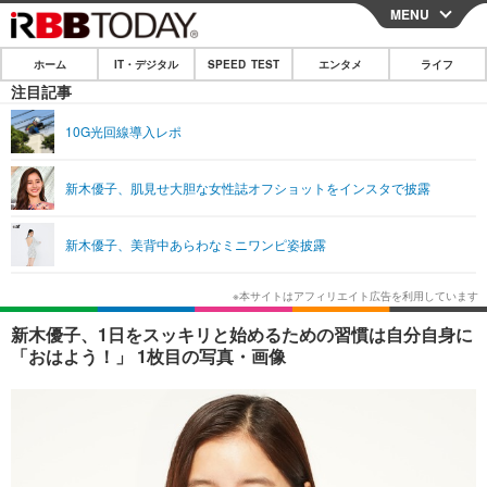
MENU
CLOSE
ホーム
IT・デジタル
SPEED TEST
エンタメ
ライフ
ホーム
注目記事
IT・デジタル
10G光回線導入レポ
IT・デジタルTOP
スマートフォン
SPEED TEST
新木優子、肌見せ大胆な女性誌オフショットをインスタで披露
ネタ
ガジェット・ツール
エンタメ
新木優子、美背中あらわなミニワンピ姿披露
ショッピング
その他
エンタメTOP
映画・ドラマ
ライフ
韓流・K-POP
韓国・芸能
ライフTOP
グルメ
リリース一覧
新木優子、1日をスッキリと始めるための習慣は自分自身に
音楽
スポーツ
ペット
ショッピング
「おはよう！」 1枚目の写真・画像
プッシュ通知の停止方法
グラビア
ブログ
その他
ショッピング
その他