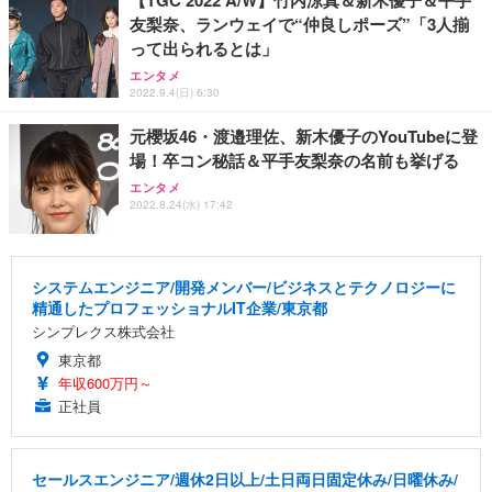
【TGC 2022 A/W】竹内涼真＆新木優子＆平手
友梨奈、ランウェイで“仲良しポーズ”「3人揃
って出られるとは」
エンタメ
2022.9.4(日) 6:30
元櫻坂46・渡邉理佐、新木優子のYouTubeに登
場！卒コン秘話＆平手友梨奈の名前も挙げる
エンタメ
2022.8.24(水) 17:42
システムエンジニア/開発メンバー/ビジネスとテクノロジーに
精通したプロフェッショナルIT企業/東京都
シンプレクス株式会社
東京都
年収600万円～
正社員
セールスエンジニア/週休2日以上/土日両日固定休み/日曜休み/