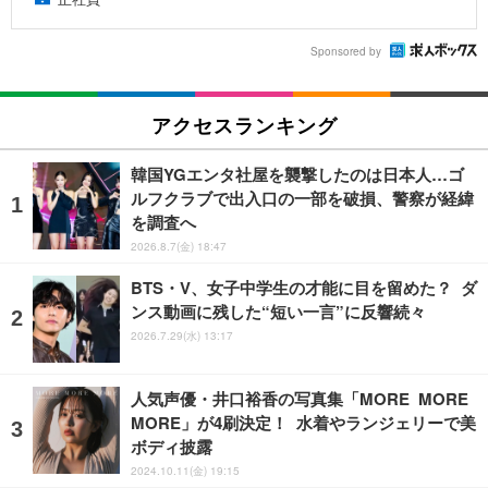
Sponsored by
アクセスランキング
韓国YGエンタ社屋を襲撃したのは日本人…ゴ
ルフクラブで出入口の一部を破損、警察が経緯
を調査へ
2026.8.7(金) 18:47
BTS・V、女子中学生の才能に目を留めた？ ダ
ンス動画に残した“短い一言”に反響続々
2026.7.29(水) 13:17
人気声優・井口裕香の写真集「MORE MORE
MORE」が4刷決定！ 水着やランジェリーで美
ボディ披露
2024.10.11(金) 19:15