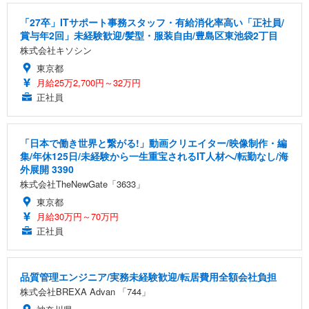
「27卒」ITサポート事務スタッフ・有給消化率高い「正社員/
賞与年2回」未経験歓迎/髪型・服装自由/豊島区東池袋2丁目
株式会社キソシン
東京都
月給25万2,700円～32万円
正社員
「日本で働き世界と繋がる!」動画クリエイター/映像制作・編
集/年休125日/未経験から一生重宝されるIT人材へ/転勤なし/海
外展開 3390
株式会社TheNewGate「3633」
東京都
月給30万円～70万円
正社員
品質管理エンジニア/実務未経験歓迎/転居費用全額会社負担
株式会社BREXA Advan 「744」