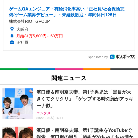
ゲームQAエンジニア・有給消化率高い「正社員/社会保険完
備/ゲーム業界デビュー」・未経験歓迎・年間休日125日
株式会社RIOT GROUP
大阪府
月給31万5,800円～60万円
正社員
Sponsored by
関連ニュース
濱口優＆南明奈夫妻、第1子男児は「黒目が大
きくてクリクリ」「ゲップする時の顔がアッキ
ーナ似」
エンタメ
2022.9.8(木) 16:11
濱口優・南明奈夫婦、第1子誕生をYouTubeで
報告 濱口似の男児「眉毛がめちゃくちゃ濃か