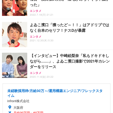
った」
エンタメ
2022.7.18(月) 21:21
よゐこ濱口「獲ったど～！！」はアドリブでは
なく台本のセリフ！ナスDが暴露
エンタメ
2021.12.30(木) 5:30
【インタビュー】中崎絵梨奈「私もドキドキし
ながら……」、よゐこ濱口撮影で2021年カレン
ダーをリリース
エンタメ
2020.11.6(金) 20:22
未経験採用枠/月給30万～/運用構築エンジニア/フレックスタ
イム
infront株式会社
大阪府
月給30万円～60万円