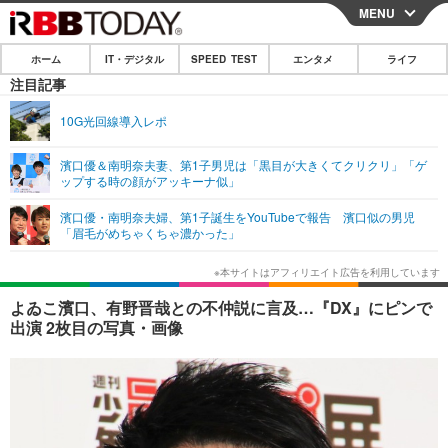
MENU
CLOSE
ホーム
IT・デジタル
SPEED TEST
エンタメ
ライフ
ホーム
注目記事
IT・デジタル
10G光回線導入レポ
IT・デジタルTOP
スマートフォン
SPEED TEST
濱口優＆南明奈夫妻、第1子男児は「黒目が大きくてクリクリ」「ゲ
ップする時の顔がアッキーナ似」
ネタ
ガジェット・ツール
エンタメ
濱口優・南明奈夫婦、第1子誕生をYouTubeで報告 濱口似の男児
ショッピング
その他
「眉毛がめちゃくちゃ濃かった」
エンタメTOP
映画・ドラマ
ライフ
韓流・K-POP
韓国・芸能
ライフTOP
グルメ
リリース一覧
よゐこ濱口、有野晋哉との不仲説に言及…『DX』にピンで
音楽
スポーツ
ペット
ショッピング
出演 2枚目の写真・画像
プッシュ通知の停止方法
グラビア
ブログ
その他
ショッピング
その他