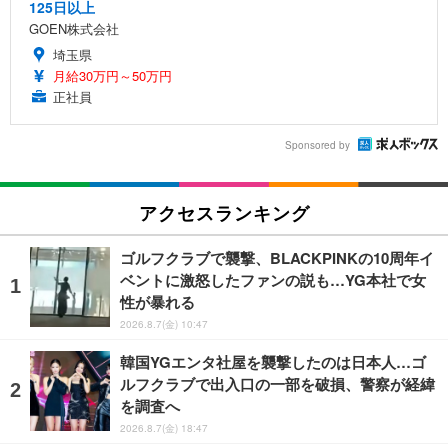
125日以上
GOEN株式会社
埼玉県
月給30万円～50万円
正社員
Sponsored by
アクセスランキング
ゴルフクラブで襲撃、BLACKPINKの10周年イ
ベントに激怒したファンの説も…YG本社で女
性が暴れる
2026.8.7(金) 10:47
韓国YGエンタ社屋を襲撃したのは日本人…ゴ
ルフクラブで出入口の一部を破損、警察が経緯
を調査へ
2026.8.7(金) 18:47