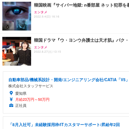
韓国映画『サイバー地獄: n番部屋 ネット犯罪
エンタメ
2022.9.4(日) 16:16
韓国ドラマ『ウ・ヨンウ弁護士は天才肌』パク・
エンタメ
2022.8.27(土) 13:15
自動車部品/機械系設計・開発/エンジニアリング会社/CATIA「V5
株式会社スタッフサービス
愛知県
月給23万円～50万円
正社員
「8月入社可」未経験採用枠/ITカスタマーサポート/昇給年2回