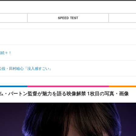
SPEED TEST
報続々！
人公役・田村睦心「没入感すごい」
ティム・バートン監督が魅力を語る映像解禁 1枚目の写真・画像