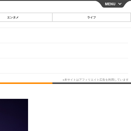
MENU
CLOSE
エンタメ
ライフ
スマートフォン
ガジェット・ツール
その他
映画・ドラマ
韓国・芸能
グルメ
スポーツ
ショッピング
ブログ
その他