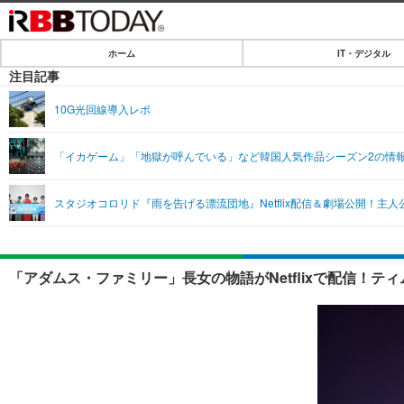
ホーム
IT・デジタル
ホーム
注目記事
IT・デジタル
10G光回線導入レポ
IT・デジタルTOP
SPEED TEST
「イカゲーム」「地獄が呼んでいる」など韓国人気作品シーズン2の情
ネタ
エンタメ
スタジオコロリド『雨を告げる漂流団地』Netflix配信＆劇場公開！主
ショッピング
エンタメTOP
ライフ
韓流・K-POP
ライフTOP
リリース一覧
「アダムス・ファミリー」長女の物語がNetflixで配信！
音楽
ペット
プッシュ通知の停止方法
グラビア
その他
ショッピング