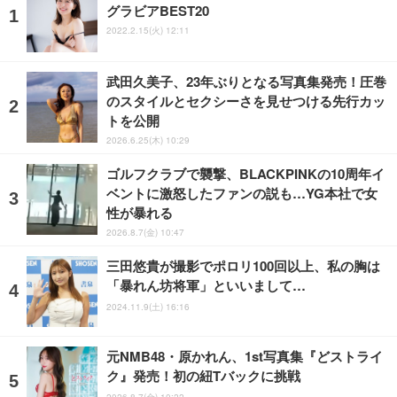
グラビアBEST20
2022.2.15(火) 12:11
武田久美子、23年ぶりとなる写真集発売！圧巻
のスタイルとセクシーさを見せつける先行カッ
トを公開
2026.6.25(木) 10:29
ゴルフクラブで襲撃、BLACKPINKの10周年イ
ベントに激怒したファンの説も…YG本社で女
性が暴れる
2026.8.7(金) 10:47
三田悠貴が撮影でポロリ100回以上、私の胸は
「暴れん坊将軍」といいまして…
2024.11.9(土) 16:16
元NMB48・原かれん、1st写真集『どストライ
ク』発売！初の紐Tバックに挑戦