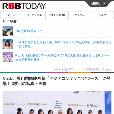
MENU
CLOSE
ホーム
IT・デジタル
SPEED TEST
エンタメ
ライフ
ホーム
注目記事
IT・デジタル
10G光回線導入レポ
IT・デジタルTOP
スマートフォン
SPEED TEST
「やりすぎましたかね？笑」NiziU大ファンの鷲見玲奈、派手衣装でラ
イブに参戦
ネタ
ガジェット・ツール
エンタメ
NiziU、初の単独ツアー東京公演で4.5万人動員！最終日には初のドー
ショッピング
その他
ム公演開催を発表！
エンタメTOP
映画・ドラマ
ライフ
韓流・K-POP
韓国・芸能
ライフTOP
グルメ
リリース一覧
NiziU、釜山国際映画祭「アジアコンテンツアワーズ」に登
音楽
スポーツ
ペット
ショッピング
場！ 3枚目の写真・画像
プッシュ通知の停止方法
グラビア
ブログ
その他
ショッピング
その他