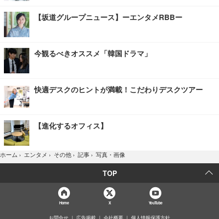
【坂道グループニュース】ーエンタメRBBー
今観るべきオススメ「韓国ドラマ」
快適デスクのヒントが満載！こだわりデスクツアー
【進化するオフィス】
写真・画像
ホーム
›
エンタメ
›
その他
›
記事
›
TOP
Home
X
YouTube
お問合せ
広告掲載
会社概要
個人情報保護方針