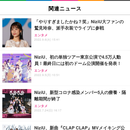
関連ニュース
「やりすぎましたかね？笑」NiziU大ファンの
鷲見玲奈、派手衣装でライブに参戦
エンタメ
2022.9.6(火) 15:41
NiziU、初の単独ツアー東京公演で4.5万人動
員！最終日には初のドーム公演開催を発表！
エンタメ
2022.9.5(月) 10:51
NiziU、新型コロナ感染メンバー5人の療養・隔
離期間が終了
エンタメ
2022.7.24(日) 16:17
NiziU、新曲『CLAP CLAP』MVメイキング公