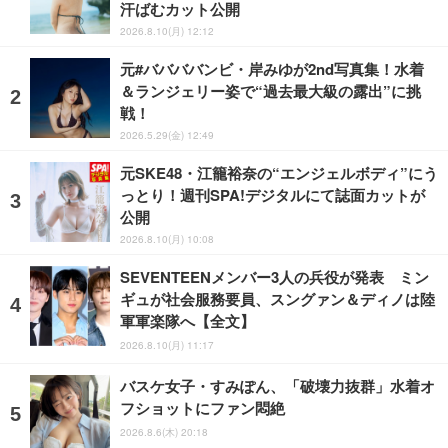
汗ばむカット公開
2026.8.10(月) 12:12
元#ババババンビ・岸みゆが2nd写真集！水着
＆ランジェリー姿で“過去最大級の露出”に挑
戦！
2026.5.29(金) 12:49
元SKE48・江籠裕奈の“エンジェルボディ”にう
っとり！週刊SPA!デジタルにて誌面カットが
公開
2026.8.10(月) 10:08
SEVENTEENメンバー3人の兵役が発表 ミン
ギュが社会服務要員、スングァン＆ディノは陸
軍軍楽隊へ【全文】
2026.8.10(月) 11:17
バスケ女子・すみぽん、「破壊力抜群」水着オ
フショットにファン悶絶
2026.8.6(木) 20:18