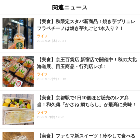
関連ニュース
【実食】秋限定スタバ新商品！焼き芋ブリュレ
フラペチーノは焼き芋丸ごと1本入り？！
ライフ
2022.9.21(水) 20:31
【実食】京王百貨店 新宿店で開催中！秋の大北
海道展、目玉商品・行列店レポ！
ライフ
2022.9.17(土) 10:16
【実食】京都駅で1日10個ほど販売のレア弁
当！和久傳「かさね 鯛ちらし」が最高に美味！
ライフ
2022.9.7(水) 19:26
【実食】ファミマ新スイーツ！冷やして食べる