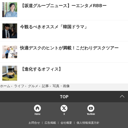
【坂道グループニュース】ーエンタメRBBー
今観るべきオススメ「韓国ドラマ」
快適デスクのヒントが満載！こだわりデスクツアー
【進化するオフィス】
写真・画像
ホーム
›
ライフ
›
グルメ
›
記事
›
TOP
Home
X
YouTube
お問合せ
広告掲載
会社概要
個人情報保護方針