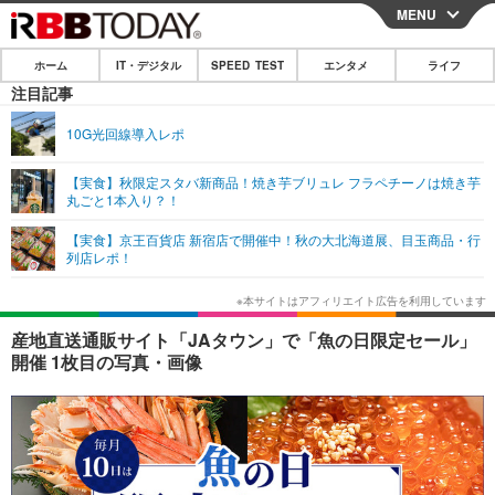
MENU
CLOSE
ホーム
IT・デジタル
SPEED TEST
エンタメ
ライフ
ホーム
注目記事
IT・デジタル
10G光回線導入レポ
IT・デジタルTOP
スマートフォン
SPEED TEST
【実食】秋限定スタバ新商品！焼き芋ブリュレ フラペチーノは焼き芋
丸ごと1本入り？！
ネタ
ガジェット・ツール
エンタメ
【実食】京王百貨店 新宿店で開催中！秋の大北海道展、目玉商品・行
ショッピング
その他
列店レポ！
エンタメTOP
映画・ドラマ
ライフ
韓流・K-POP
韓国・芸能
ライフTOP
グルメ
リリース一覧
産地直送通販サイト「JAタウン」で「魚の日限定セール」
音楽
スポーツ
ペット
ショッピング
開催 1枚目の写真・画像
プッシュ通知の停止方法
グラビア
ブログ
その他
ショッピング
その他