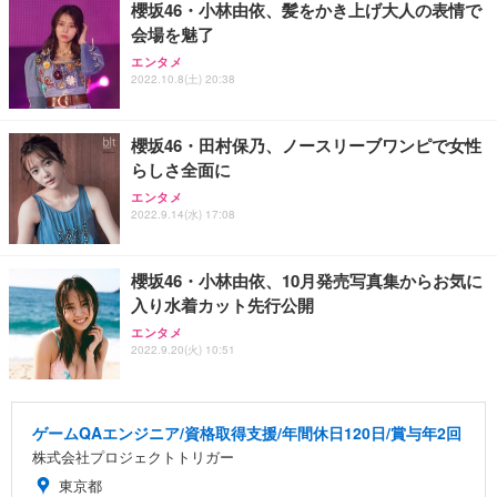
櫻坂46・小林由依、髪をかき上げ大人の表情で
会場を魅了
エンタメ
2022.10.8(土) 20:38
櫻坂46・田村保乃、ノースリーブワンピで女性
らしさ全面に
エンタメ
2022.9.14(水) 17:08
櫻坂46・小林由依、10月発売写真集からお気に
入り水着カット先行公開
エンタメ
2022.9.20(火) 10:51
ゲームQAエンジニア/資格取得支援/年間休日120日/賞与年2回
株式会社プロジェクトトリガー
東京都