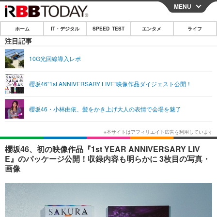
MENU
CLOSE
ホーム
IT・デジタル
SPEED TEST
エンタメ
ライフ
ホーム
注目記事
IT・デジタル
10G光回線導入レポ
IT・デジタルTOP
スマートフォン
SPEED TEST
櫻坂46“1st ANNIVERSARY LIVE”映像作品ダイジェスト公開！
ネタ
ガジェット・ツール
エンタメ
櫻坂46・小林由依、髪をかき上げ大人の表情で会場を魅了
ショッピング
その他
エンタメTOP
映画・ドラマ
ライフ
韓流・K-POP
韓国・芸能
ライフTOP
グルメ
リリース一覧
櫻坂46、初の映像作品『1st YEAR ANNIVERSARY LIV
音楽
スポーツ
ペット
ショッピング
E』のパッケージ公開！収録内容も明らかに 3枚目の写真・
プッシュ通知の停止方法
画像
グラビア
ブログ
その他
ショッピング
その他