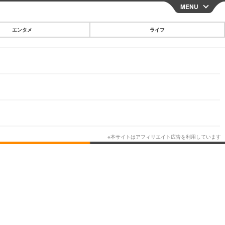
MENU
CLOSE
エンタメ
ライフ
スマートフォン
ガジェット・ツール
その他
映画・ドラマ
韓国・芸能
グルメ
スポーツ
ショッピング
ブログ
その他