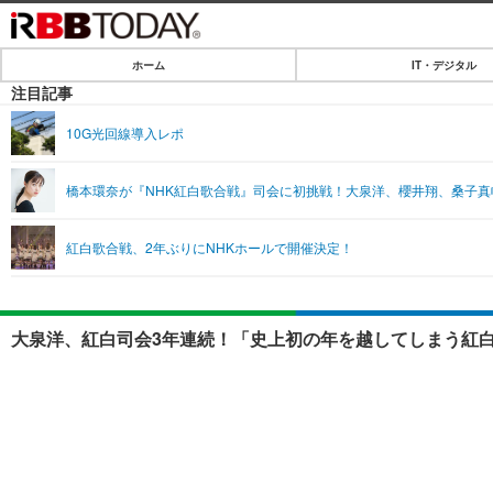
ホーム
IT・デジタル
ホーム
注目記事
IT・デジタル
10G光回線導入レポ
IT・デジタルTOP
SPEED TEST
橋本環奈が『NHK紅白歌合戦』司会に初挑戦！大泉洋、櫻井翔、桑子真
ネタ
エンタメ
紅白歌合戦、2年ぶりにNHKホールで開催決定！
ショッピング
エンタメTOP
ライフ
韓流・K-POP
ライフTOP
リリース一覧
大泉洋、紅白司会3年連続！「史上初の年を越してしまう紅白
音楽
ペット
プッシュ通知の停止方法
グラビア
その他
ショッピング