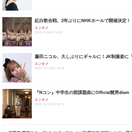
紅白歌合戦、2年ぶりにNHKホールで開催決定！
エンタメ
2022.10.6(木) 19:35
藤田ニコル、久しぶりにギャルに！JK制服姿に「
エンタメ
2022.10.10(月) 18:23
『Nコン』中学生の部課題曲にOfficial髭男dism
エンタメ
2022.10.10(月) 16:15