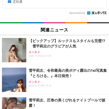
正社員
Sponsored by
関連ニュース
【ピックアップ】ルックスもスタイルも完璧!?
雪平莉左のグラビアが人気
エンタメ
2021.7.27(火) 21:51
雪平莉左、令和最高の美ボディ露出の1st写真集
『とろける。』本日発売！
エンタメ
2022.4.21(木) 14:41
雪平莉左、圧巻の美くびれをナイトプールで披
露！