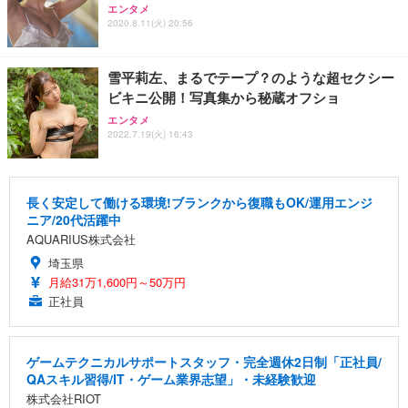
エンタメ
2020.8.11(火) 20:56
雪平莉左、まるでテープ？のような超セクシー
ビキニ公開！写真集から秘蔵オフショ
エンタメ
2022.7.19(火) 16:43
長く安定して働ける環境!ブランクから復職もOK/運用エンジ
ニア/20代活躍中
AQUARIUS株式会社
埼玉県
月給31万1,600円～50万円
正社員
ゲームテクニカルサポートスタッフ・完全週休2日制「正社員/
QAスキル習得/IT・ゲーム業界志望」・未経験歓迎
株式会社RIOT