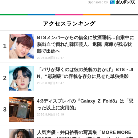
Sponsored by
アクセスランキング
BTSメンバーからの借金に飲酒運転…自粛中に
脳出血で倒れた韓国芸人、退院 麻痺が残る状
態で出廷へ
2026.8.9(日) 12:47
「パリが輝くのは彼の美貌のおかげ」BTS・JI
N、“彫刻級”の容貌を存分に見せた単独撮影
2026.8.9(日) 10:47
4:3ディスプレイの『Galaxy Z Fold8』は「思
った以上に実用的」
2026.8.9(日) 16:19
人気声優・井口裕香の写真集「MORE MORE