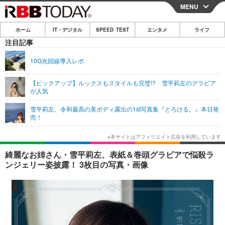
MENU
CLOSE
ホーム
IT・デジタル
SPEED TEST
エンタメ
ライフ
ホーム
注目記事
IT・デジタル
10G光回線導入レポ
IT・デジタルTOP
スマートフォン
SPEED TEST
【ピックアップ】ルックスもスタイルも完璧!? 雪平莉左のグラビア
が人気
ネタ
ガジェット・ツール
エンタメ
雪平莉左、令和最高の美ボディ露出の1st写真集『とろける。』本日発
ショッピング
その他
売！
エンタメTOP
映画・ドラマ
ライフ
韓流・K-POP
韓国・芸能
ライフTOP
グルメ
リリース一覧
綺麗なお姉さん・雪平莉左、表紙＆巻頭グラビアで悩殺ラ
音楽
スポーツ
ペット
ショッピング
ンジェリー姿披露！ 3枚目の写真・画像
プッシュ通知の停止方法
グラビア
ブログ
その他
ショッピング
その他