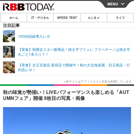
MENU
CLOSE
ホーム
IT・デジタル
SPEED TEST
エンタメ
ライフ
ホーム
注目記事
IT・デジタル
10G光回線導入レポ
IT・デジタルTOP
スマートフォン
SPEED TEST
【実食】秋限定スタバ新商品！焼き芋ブリュレ フラペチーノは焼き芋
丸ごと1本入り？！
ネタ
ガジェット・ツール
エンタメ
【実食】京王百貨店 新宿店で開催中！秋の大北海道展、目玉商品・行
ショッピング
その他
列店レポ！
エンタメTOP
映画・ドラマ
ライフ
韓流・K-POP
韓国・芸能
ライフTOP
グルメ
リリース一覧
秋の味覚が勢揃い！LIVEパフォーマンスも楽しめる「AUT
音楽
スポーツ
ペット
ショッピング
UMNフェア」開催 9枚目の写真・画像
プッシュ通知の停止方法
グラビア
ブログ
その他
ショッピング
その他