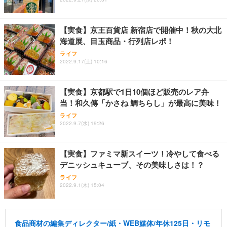
【実食】京王百貨店 新宿店で開催中！秋の大北
海道展、目玉商品・行列店レポ！
ライフ
2022.9.17(土) 10:16
【実食】京都駅で1日10個ほど販売のレア弁
当！和久傳「かさね 鯛ちらし」が最高に美味！
ライフ
2022.9.7(水) 19:26
【実食】ファミマ新スイーツ！冷やして食べる
デニッシュキューブ、その美味しさは！？
ライフ
2022.9.1(木) 15:04
食品商材の編集ディレクター/紙・WEB媒体/年休125日・リモ