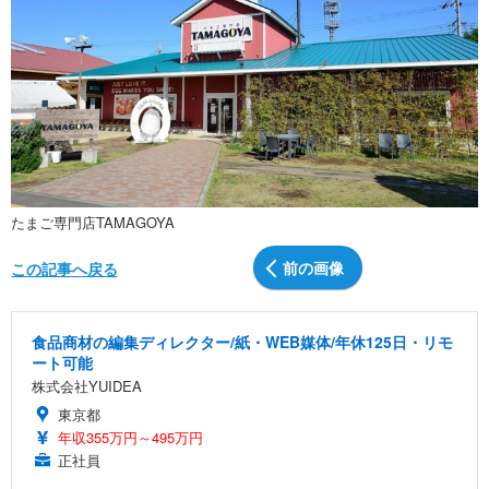
たまご専門店TAMAGOYA
前の画像
この記事へ戻る
食品商材の編集ディレクター/紙・WEB媒体/年休125日・リモ
ート可能
株式会社YUIDEA
東京都
年収355万円～495万円
正社員