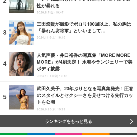
性が暴れる
2026.8.7(金) 10:47
三田悠貴が撮影でポロリ100回以上、私の胸は
「暴れん坊将軍」といいまして…
2024.11.9(土) 16:16
人気声優・井口裕香の写真集「MORE MORE
MORE」が4刷決定！ 水着やランジェリーで美
ボディ披露
2024.10.11(金) 19:15
武田久美子、23年ぶりとなる写真集発売！圧巻
のスタイルとセクシーさを見せつける先行カッ
トを公開
2026.6.25(木) 10:29
ランキングをもっと見る