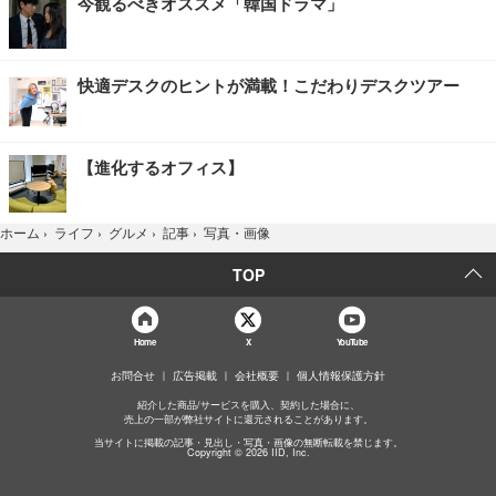
今観るべきオススメ「韓国ドラマ」
快適デスクのヒントが満載！こだわりデスクツアー
【進化するオフィス】
写真・画像
ホーム
›
ライフ
›
グルメ
›
記事
›
TOP
Home
X
YouTube
お問合せ
広告掲載
会社概要
個人情報保護方針
紹介した商品/サービスを購入、契約した場合に、
売上の一部が弊社サイトに還元されることがあります。
当サイトに掲載の記事・見出し・写真・画像の無断転載を禁じます。
Copyright © 2026 IID, Inc.