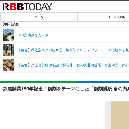
ホーム
IT・デジタル
ホーム
注目記事
IT・デジタル
10G光回線導入レポ
IT・デジタルTOP
SPEED TEST
【実食】秋限定スタバ新商品！焼き芋ブリュレ フラペチーノは焼き芋丸
ネタ
エンタメ
【実食】京王百貨店 新宿店で開催中！秋の大北海道展、目玉商品・行列
ショッピング
エンタメTOP
ライフ
韓流・K-POP
ライフTOP
リリース一覧
鉄道開業150年記念！復刻をテーマにした「復刻掛紙 幕の内
音楽
ペット
プッシュ通知の停止方法
グラビア
その他
ショッピング