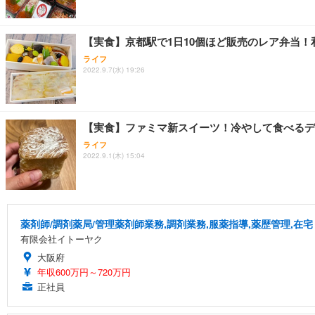
【実食】京都駅で1日10個ほど販売のレア弁当！
ライフ
2022.9.7(水) 19:26
【実食】ファミマ新スイーツ！冷やして食べるデ
ライフ
2022.9.1(木) 15:04
薬剤師/調剤薬局/管理薬剤師業務,調剤業務,服薬指導,薬歴管理,在宅
有限会社イトーヤク
大阪府
年収600万円～720万円
正社員