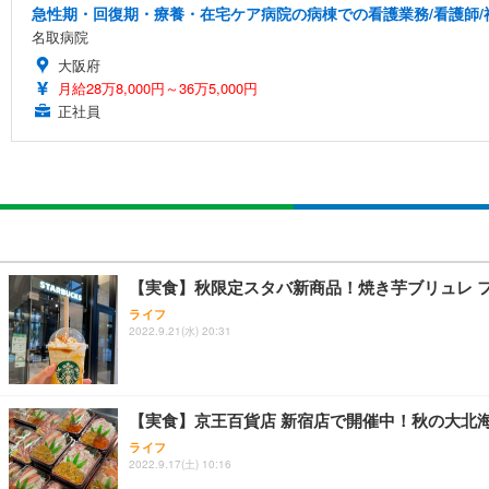
急性期・回復期・療養・在宅ケア病院の病棟での看護業務/看護師/
名取病院
大阪府
月給28万8,000円～36万5,000円
正社員
【実食】秋限定スタバ新商品！焼き芋ブリュレ 
ライフ
2022.9.21(水) 20:31
【実食】京王百貨店 新宿店で開催中！秋の大北
ライフ
2022.9.17(土) 10:16