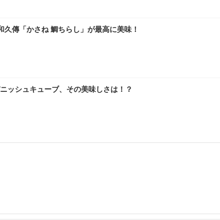
和久傳「かさね 鯛ちらし」が最高に美味！
ニッシュキューブ、その美味しさは！？