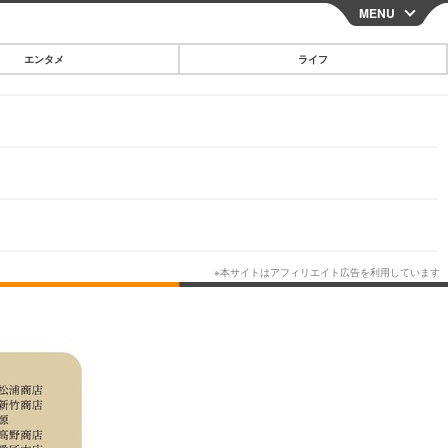
MENU
CLOSE
エンタメ
ライフ
スマートフォン
ガジェット・ツール
その他
映画・ドラマ
韓国・芸能
グルメ
スポーツ
ショッピング
ブログ
その他