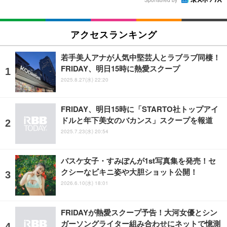
アクセスランキング
若手美人アナが人気中堅芸人とラブラブ同棲！
FRIDAY、明日15時に熱愛スクープ
2025.8.27(水) 22:20
FRIDAY、明日15時に「STARTO社トップアイ
ドルと年下美女のバカンス」スクープを報道
2025.7.23(水) 20:54
バスケ女子・すみぽんが1st写真集を発売！セ
クシーなビキニ姿や大胆ショット公開！
2026.6.10(水) 18:01
FRIDAYが熱愛スクープ予告！大河女優とシン
ガーソングライター組み合わせにネットで憶測