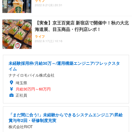
ライフ
2022.9.21(水) 20:31
【実食】京王百貨店 新宿店で開催中！秋の大北
海道展、目玉商品・行列店レポ！
ライフ
2022.9.17(土) 10:16
未経験採用枠/月給30万～/運用構築エンジニア/フレックスタ
イム
ナナイロモバイル株式会社
埼玉県
月給30万円～60万円
正社員
「まだ間に合う!」未経験からできるシステムエンジニア/昇給
賞与年2回・研修制度充実
株式会社RIOT