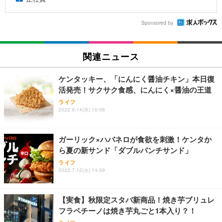
Sponsored by
関連ニュース
ケンタッキー、「にんにく醤油チキン」本日復
活発売！サクサク食感、にんにく×醤油の王道
ライフ
2022.9.14(水) 10:06
ガーリック×ハバネロが食欲を刺激！ケンタか
ら夏の新サンド「ダブルパンチサンド」
ライフ
2022.7.12(火) 14:09
【実食】秋限定スタバ新商品！焼き芋ブリュレ
フラペチーノは焼き芋丸ごと1本入り？！