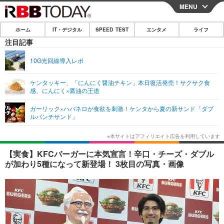
MENU
CLOSE
ホーム
IT・デジタル
SPEED TEST
エンタメ
ライフ
ホーム
注目記事
IT・デジタル
10G光回線導入レポ
IT・デジタルTOP
スマートフォン
SPEED TEST
ケンタッキー、「にんにく醤油チキン」本日復活発売！サクサク食
感、にんにく×醤油の王道
ネタ
ガジェット・ツール
エンタメ
ガーリック×ハバネロが食欲を刺激！ケンタから夏の新サンド「ダブ
ショッピング
その他
ルパンチサンド」
エンタメTOP
映画・ドラマ
ライフ
韓流・K-POP
韓国・芸能
ライフTOP
グルメ
リリース一覧
【実食】KFCバーガーに本気宣言！辛口・チーズ・ダブル
音楽
スポーツ
ペット
ショッピング
が加わり5種になって新登場！ 3枚目の写真・画像
プッシュ通知の停止方法
グラビア
ブログ
その他
ショッピング
その他