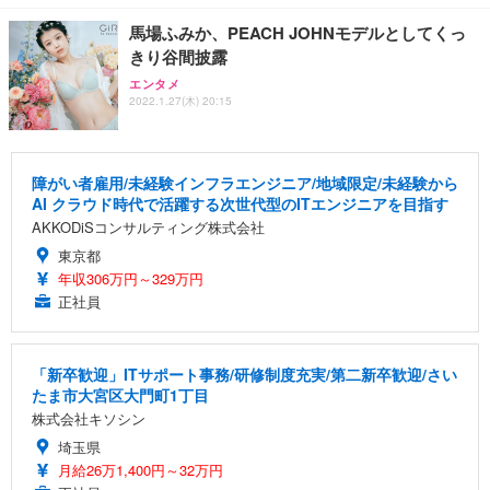
馬場ふみか、PEACH JOHNモデルとしてくっ
きり谷間披露
エンタメ
2022.1.27(木) 20:15
障がい者雇用/未経験インフラエンジニア/地域限定/未経験から
AI クラウド時代で活躍する次世代型のITエンジニアを目指す
AKKODiSコンサルティング株式会社
東京都
年収306万円～329万円
正社員
「新卒歓迎」ITサポート事務/研修制度充実/第二新卒歓迎/さい
たま市大宮区大門町1丁目
株式会社キソシン
埼玉県
月給26万1,400円～32万円