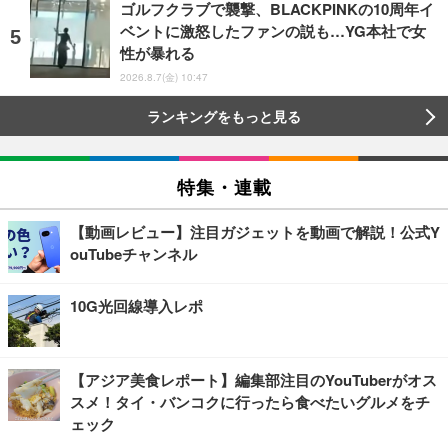
ゴルフクラブで襲撃、BLACKPINKの10周年イ
ベントに激怒したファンの説も…YG本社で女
性が暴れる
2026.8.7(金) 10:47
ランキングをもっと見る
特集・連載
【動画レビュー】注目ガジェットを動画で解説！公式Y
ouTubeチャンネル
10G光回線導入レポ
【アジア美食レポート】編集部注目のYouTuberがオス
スメ！タイ・バンコクに行ったら食べたいグルメをチ
ェック