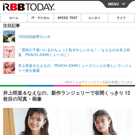
MENU
CLOSE
ホーム
IT・デジタル
SPEED TEST
エンタメ
ライフ
ホーム
注目記事
IT・デジタル
10G光回線導入レポ
IT・デジタルTOP
スマートフォン
SPEED TEST
「普段の下着バレるのちょっと恥ずかしいかも！」なえなの＆井上咲
楽、PEACH JOHNミューズに！
ネタ
ガジェット・ツール
エンタメ
井上咲楽＆なえなの、PEACH JOHNミューズコンビが美しいランジェ
ショッピング
その他
リー姿を披露
エンタメTOP
映画・ドラマ
ライフ
韓流・K-POP
韓国・芸能
ライフTOP
グルメ
リリース一覧
井上咲楽＆なえなの、新作ランジェリーで谷間くっきり 12
音楽
スポーツ
ペット
ショッピング
枚目の写真・画像
プッシュ通知の停止方法
グラビア
ブログ
その他
ショッピング
その他