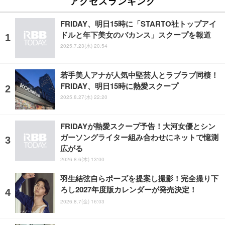
アクセスランキング
FRIDAY、明日15時に「STARTO社トップアイ
ドルと年下美女のバカンス」スクープを報道
2025.7.23(水) 20:54
若手美人アナが人気中堅芸人とラブラブ同棲！
FRIDAY、明日15時に熱愛スクープ
2025.8.27(水) 22:20
FRIDAYが熱愛スクープ予告！大河女優とシン
ガーソングライター組み合わせにネットで憶測
広がる
2026.8.6(木) 13:00
羽生結弦自らポーズを提案し撮影！完全撮り下
ろし2027年度版カレンダーが発売決定！
2026.8.7(金) 16:03