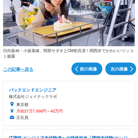
日向坂46・小坂菜緒、阿部サダオとCM初共演！関西弁でかわいいツッコ
ミ披露
前の画像
次の画像
この記事へ戻る
バックエンドエンジニア
株式会社ジェイテックラボ
東京都
月給21万7,000円～42万円
正社員
IT講師 エンジニア未経験者への研修担当「講師未経験/エンジ