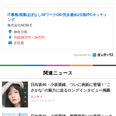
IT事務/残業ほぼなし/WワークOK/完全週休2日制/PCキッティ
ング
株式会社NOBLE
神奈川県
月給28万円～34万円
正社員
Sponsored by
関連ニュース
日向坂46・小坂菜緒、ついに表紙に登場！“こ
さかな”の魅力に迫るロングインタビュー掲載
エンタメ
2022.9.20(火) 20:15
日向坂46・小坂菜緒、復帰後初ソロ表紙！ハタ