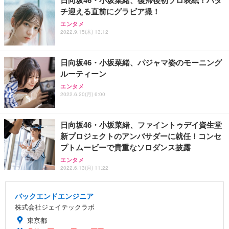
チ迎える直前にグラビア撮！
エンタメ
2022.9.15(木) 13:12
日向坂46・小坂菜緒、パジャマ姿のモーニング
ルーティーン
エンタメ
2022.6.20(月) 6:00
日向坂46・小坂菜緒、ファイントゥデイ資生堂
新プロジェクトのアンバサダーに就任！コンセ
プトムービーで貴重なソロダンス披露
エンタメ
2022.6.13(月) 11:22
バックエンドエンジニア
株式会社ジェイテックラボ
東京都