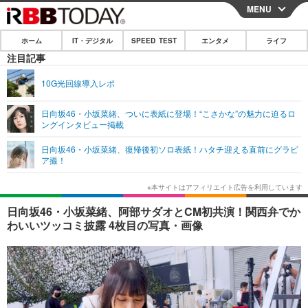
MENU
CLOSE
ホーム
IT・デジタル
SPEED TEST
エンタメ
ライフ
ホーム
注目記事
IT・デジタル
10G光回線導入レポ
IT・デジタルTOP
スマートフォン
SPEED TEST
日向坂46・小坂菜緒、ついに表紙に登場！“こさかな”の魅力に迫るロ
ングインタビュー掲載
ネタ
ガジェット・ツール
エンタメ
日向坂46・小坂菜緒、復帰後初ソロ表紙！ハタチ迎える直前にグラビ
ショッピング
その他
ア撮！
エンタメTOP
映画・ドラマ
ライフ
韓流・K-POP
韓国・芸能
ライフTOP
グルメ
リリース一覧
日向坂46・小坂菜緒、阿部サダオとCM初共演！関西弁でか
音楽
スポーツ
ペット
ショッピング
わいいツッコミ披露 4枚目の写真・画像
プッシュ通知の停止方法
グラビア
ブログ
その他
ショッピング
その他