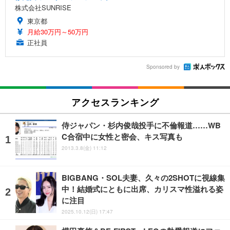
株式会社SUNRISE
東京都
月給30万円～50万円
正社員
Sponsored by
アクセスランキング
侍ジャパン・杉内俊哉投手に不倫報道……WB
C合宿中に女性と密会、キス写真も
2013.3.8(金) 11:12
BIGBANG・SOL夫妻、久々の2SHOTに視線集
中！結婚式にともに出席、カリスマ性溢れる姿
に注目
2025.10.12(日) 17:47