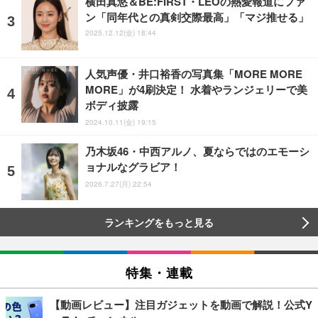
横田真悠＆BE:FIRST・LEOの熱愛報道にファ
ン「同年代との真剣交際最高」「マジ推せる」
2025.12.12(金) 18:44
人気声優・井口裕香の写真集「MORE MORE
MORE」が4刷決定！ 水着やランジェリーで美
ボディ披露
2024.10.11(金) 19:15
乃木坂46・中西アルノ、夏ならではのエモーシ
ョナルなグラビア！
2026.7.27(月) 22:54
ランキングをもっと見る
特集・連載
【動画レビュー】注目ガジェットを動画で解説！公式Y