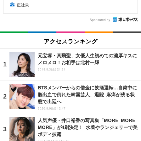
正社員
Sponsored by
アクセスランキング
元宝塚・真飛聖、女優人生初めての濃厚キスに
メロメロ！お相手は北村一輝
2018.8.3(金) 21:21
BTSメンバーからの借金に飲酒運転…自粛中に
脳出血で倒れた韓国芸人、退院 麻痺が残る状
態で出廷へ
2026.8.9(日) 12:47
人気声優・井口裕香の写真集「MORE MORE
MORE」が4刷決定！ 水着やランジェリーで美
ボディ披露