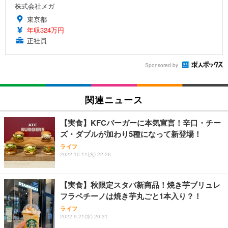
株式会社メガ
東京都
年収324万円
正社員
Sponsored by
関連ニュース
【実食】KFCバーガーに本気宣言！辛口・チー
ズ・ダブルが加わり5種になって新登場！
ライフ
2022.10.11(火) 22:26
【実食】秋限定スタバ新商品！焼き芋ブリュレ
フラペチーノは焼き芋丸ごと1本入り？！
ライフ
2022.9.21(水) 20:31