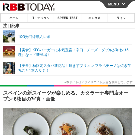
MENU
CLOSE
ホーム
IT・デジタル
SPEED TEST
エンタメ
ライフ
ホーム
注目記事
IT・デジタル
10G光回線導入レポ
IT・デジタルTOP
スマートフォン
SPEED TEST
【実食】KFCバーガーに本気宣言！辛口・チーズ・ダブルが加わり5
種になって新登場！
ネタ
ガジェット・ツール
エンタメ
【実食】秋限定スタバ新商品！焼き芋ブリュレ フラペチーノは焼き芋
ショッピング
その他
丸ごと1本入り？！
エンタメTOP
映画・ドラマ
ライフ
韓流・K-POP
韓国・芸能
ライフTOP
グルメ
リリース一覧
スペインの新スイーツが楽しめる、カタラーナ専門店オー
音楽
スポーツ
ペット
ショッピング
プン 6枚目の写真・画像
プッシュ通知の停止方法
グラビア
ブログ
その他
ショッピング
その他