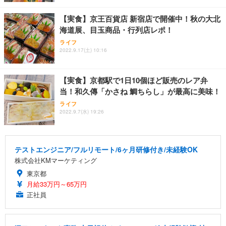
【実食】京王百貨店 新宿店で開催中！秋の大北
海道展、目玉商品・行列店レポ！
ライフ
2022.9.17(土) 10:16
【実食】京都駅で1日10個ほど販売のレア弁
当！和久傳「かさね 鯛ちらし」が最高に美味！
ライフ
2022.9.7(水) 19:26
テストエンジニア/フルリモート/6ヶ月研修付き/未経験OK
株式会社KMマーケティング
東京都
月給33万円～65万円
正社員