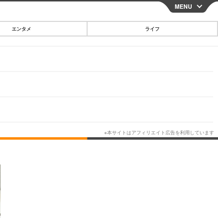
MENU
CLOSE
エンタメ
ライフ
スマートフォン
ガジェット・ツール
その他
映画・ドラマ
韓国・芸能
グルメ
スポーツ
ショッピング
ブログ
その他