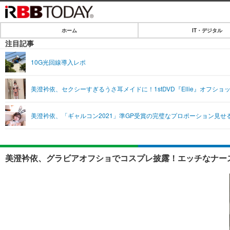
ホーム
IT・デジタル
ホーム
注目記事
IT・デジタル
10G光回線導入レポ
IT・デジタルTOP
SPEED TEST
美澄衿依、セクシーすぎるうさ耳メイドに！1stDVD『Ellie』オフショ
ネタ
エンタメ
美澄衿依、「ギャルコン2021」準GP受賞の完璧なプロポーション見せ
ショッピング
エンタメTOP
ライフ
韓流・K-POP
ライフTOP
リリース一覧
美澄衿依、グラビアオフショでコスプレ披露！エッチなナース
音楽
ペット
プッシュ通知の停止方法
グラビア
その他
ショッピング