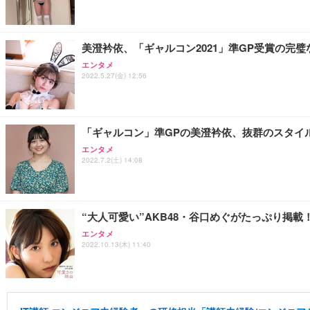
美澄衿依、「ギャルコン2021」準GP受賞の完
エンタメ
2022.5.27(金) 12:56
「ギャルコン」準GPの美澄衿依、抜群のスタイ
エンタメ
2022.7.2(土) 14:08
“大人可愛い”AKB48・谷口めぐがたっぷり掲載
エンタメ
2022.10.13(木) 11:40