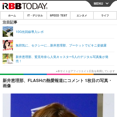
MENU
CLOSE
ホーム
IT・デジタル
SPEED TEST
エンタメ
ライフ
ホーム
注目記事
IT・デジタル
10G光回線導入レポ
IT・デジタルTOP
スマートフォン
SPEED TEST
無邪気に、セクシーに…新井恵理那、プーケットでビキニ姿披露
ネタ
ガジェット・ツール
エンタメ
新井恵理那、鷲見玲奈ら人気キャスター5人のデジタル写真集が発
ショッピング
その他
売！
エンタメTOP
映画・ドラマ
ライフ
韓流・K-POP
韓国・芸能
ライフTOP
グルメ
リリース一覧
新井恵理那、FLASHの熱愛報道にコメント 1枚目の写真・
音楽
スポーツ
ペット
ショッピング
画像
プッシュ通知の停止方法
グラビア
ブログ
その他
ショッピング
その他