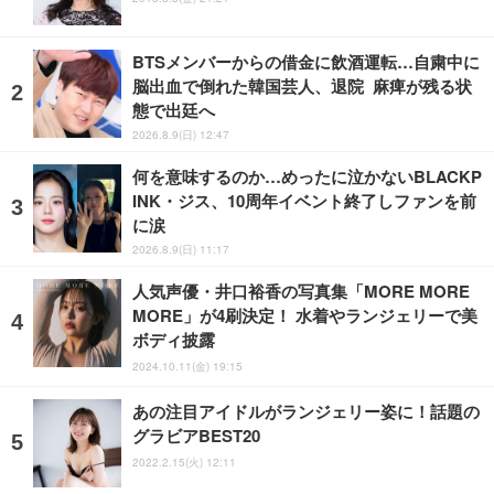
BTSメンバーからの借金に飲酒運転…自粛中に
脳出血で倒れた韓国芸人、退院 麻痺が残る状
態で出廷へ
2026.8.9(日) 12:47
何を意味するのか…めったに泣かないBLACKP
INK・ジス、10周年イベント終了しファンを前
に涙
2026.8.9(日) 11:17
人気声優・井口裕香の写真集「MORE MORE
MORE」が4刷決定！ 水着やランジェリーで美
ボディ披露
2024.10.11(金) 19:15
あの注目アイドルがランジェリー姿に！話題の
グラビアBEST20
2022.2.15(火) 12:11