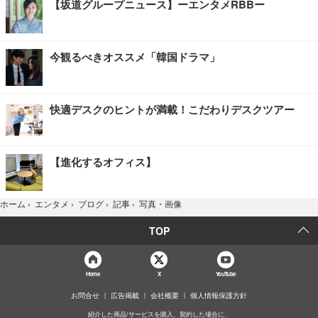
【坂道グループニュース】ーエンタメRBBー
今観るべきオススメ「韓国ドラマ」
快適デスクのヒントが満載！こだわりデスクツアー
【進化するオフィス】
写真・画像
ホーム
›
エンタメ
›
ブログ
›
記事
›
TOP
Home
X
YouTube
お問合せ
広告掲載
会社概要
個人情報保護方針
紹介した商品/サービスを購入、契約した場合に、