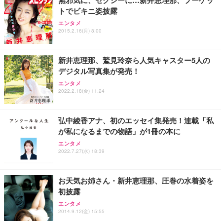
トでビキニ姿披露
エンタメ
2015.2.16(月) 8:00
新井恵理那、鷲見玲奈ら人気キャスター5人の
デジタル写真集が発売！
エンタメ
2022.2.18(金) 11:24
弘中綾香アナ、初のエッセイ集発売！連載「私
が私になるまでの物語」が1冊の本に
エンタメ
2022.7.27(水) 18:39
お天気お姉さん・新井恵理那、圧巻の水着姿を
初披露
エンタメ
2014.9.12(金) 15:55