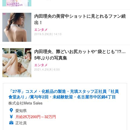
内田理央の美背中ショットに見とれるファン続
出！
エンタメ
2019.5.29(水) 14:13
内田理央、際どいお尻カットや“袋とじも”!?…
5年ぶりの写真集
エンタメ
2021.4.29(木) 6:00
「27卒」コスメ・化粧品の製造・充填スタッフ正社員「社員
食堂あり」/賞与年2回・未経験歓迎・名古屋市中区錦4丁目
株式会社Meta Sales
愛知県
月給25万200円～32万円
正社員