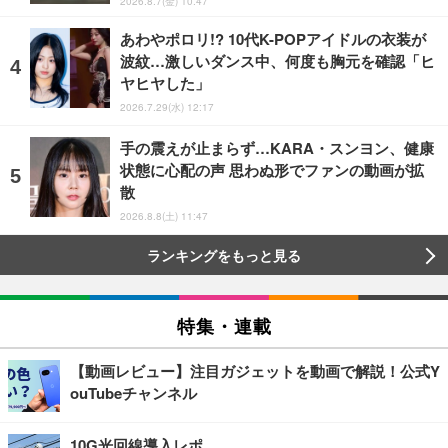
2026.8.7(金) 10:47
あわやポロリ!? 10代K-POPアイドルの衣装が
波紋…激しいダンス中、何度も胸元を確認「ヒ
ヤヒヤした」
2026.7.29(水) 12:17
手の震えが止まらず…KARA・スンヨン、健康
状態に心配の声 思わぬ形でファンの動画が拡
散
2026.8.8(土) 11:47
ランキングをもっと見る
特集・連載
【動画レビュー】注目ガジェットを動画で解説！公式Y
ouTubeチャンネル
10G光回線導入レポ