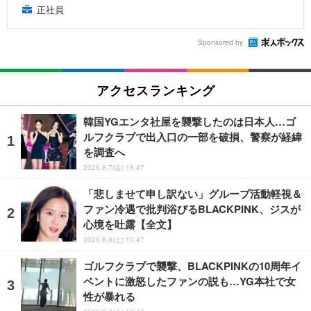
正社員
Sponsored by
アクセスランキング
韓国YGエンタ社屋を襲撃したのは日本人…ゴ
ルフクラブで出入口の一部を破損、警察が経緯
を調査へ
2026.8.7(金) 18:47
「悲しませて申し訳ない」グループ活動軽視＆
ファン冷遇で批判浴びるBLACKPINK、ジスが
心境を吐露【全文】
2026.8.8(土) 10:47
ゴルフクラブで襲撃、BLACKPINKの10周年イ
ベントに激怒したファンの説も…YG本社で女
性が暴れる