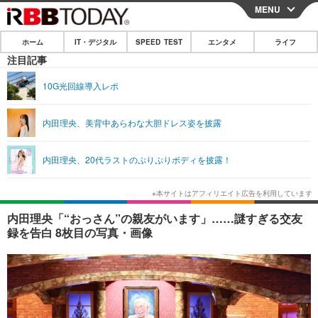
MENU
CLOSE
ホーム
IT・デジタル
SPEED TEST
エンタメ
ライフ
ホーム
注目記事
IT・デジタル
10G光回線導入レポ
IT・デジタルTOP
スマートフォン
SPEED TEST
内田理央、美背中あらわな大胆ドレス姿を披露
ネタ
ガジェット・ツール
エンタメ
内田理央、20代ラストのぷりぷりボディを披露！
ショッピング
その他
エンタメTOP
映画・ドラマ
ライフ
韓流・K-POP
韓国・芸能
ライフTOP
グルメ
リリース一覧
内田理央「“おっさん”の親友がいます」……謎すぎる交友
音楽
スポーツ
ペット
ショッピング
録を告白 8枚目の写真・画像
プッシュ通知の停止方法
グラビア
ブログ
その他
ショッピング
その他