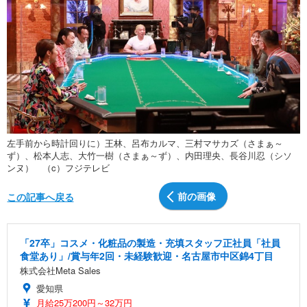
左手前から時計回りに）王林、呂布カルマ、三村マサカズ（さまぁ～
ず）、松本人志、大竹一樹（さまぁ～ず）、内田理央、長谷川忍（シソ
ンヌ） （c）フジテレビ
前の画像
この記事へ戻る
「27卒」コスメ・化粧品の製造・充填スタッフ正社員「社員
食堂あり」/賞与年2回・未経験歓迎・名古屋市中区錦4丁目
株式会社Meta Sales
愛知県
月給25万200円～32万円