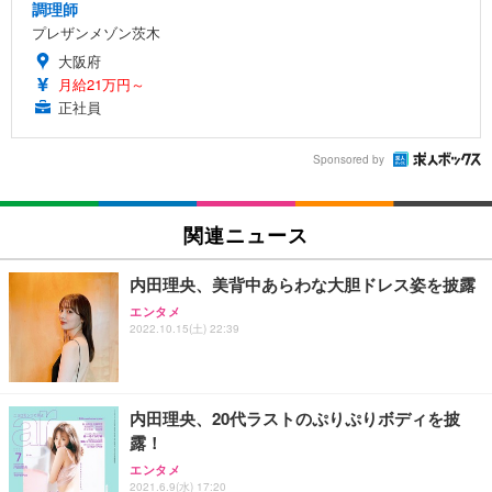
調理師
プレザンメゾン茨木
大阪府
月給21万円～
正社員
Sponsored by
関連ニュース
内田理央、美背中あらわな大胆ドレス姿を披露
エンタメ
2022.10.15(土) 22:39
内田理央、20代ラストのぷりぷりボディを披
露！
エンタメ
2021.6.9(水) 17:20